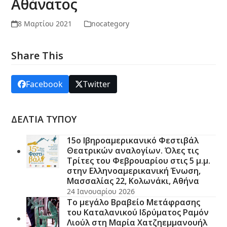
Αθάνατος
8 Μαρτίου 2021
nocategory
Share This
Facebook
Twitter
ΔΕΛΤΙΑ ΤΥΠΟΥ
15ο Ιβηροαμερικανικό Φεστιβάλ
Θεατρικών αναλογίων. Όλες τις
Τρίτες του Φεβρουαρίου στις 5 μ.μ.
στην Ελληνοαμερικανική Ένωση,
Μασσαλίας 22, Κολωνάκι, Αθήνα
24 Ιανουαρίου 2026
Το μεγάλο Βραβείο Μετάφρασης
του Καταλανικού Ιδρύματος Ραμόν
Λιούλ στη Μαρία Χατζηεμμανουήλ