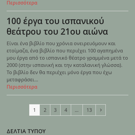
Περισσότερα
100 έργα του ισπανικού
θεάτρου του 21ου αιώνα
Είναι ένα βιβλίο που χρόνια ονειρευόμουν και
ετοίμαζα, ένα βιβλίο που περιέχει 100 αγαπημένα
μου έργα από το ισπανικό θέατρο γραμμένα μετά το
2000 (στην ισπανική και την καταλανική γλώσσα).
Το βιβλίο δεν θα περιέχει μόνο έργα που έχω
μεταφράσει…
Περισσότερα
Page
Page
Page
Page
Page
Next
1
2
3
4
…
13
ΔΕΛΤΙΑ ΤΥΠΟΥ