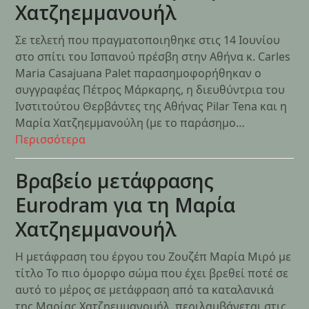
Χατζηεμμανουήλ
Σε τελετή που πραγματοποιηθηκε στις 14 Ιουνίου
στο σπίτι του Ισπανού πρέσβη στην Αθήνα κ. Carles
Maria Casajuana Palet παρασημοφορήθηκαν ο
συγγραφέας Πέτρος Μάρκαρης, η διευθύντρια του
Ινστιτούτου Θερβάντες της Αθήνας Pilar Tena και η
Μαρία Χατζηεμμανούλη (με το παράσημο…
Περισσότερα
Βραβείο μετάφρασης
Eurodram για τη Μαρία
Χατζηεμμανουήλ
Η μετάφραση του έργου του Ζουζέπ Μαρία Μιρό με
τίτλο Το πιο όμορφο σώμα που έχει βρεθεί ποτέ σε
αυτό το μέρος σε μετάφραση από τα καταλανικά
της Μαρίας Χατζηεμμανουήλ, περιλαμβάνεται στις