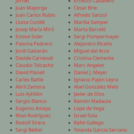
Jornet
Ernesto Caballero
Juan Mayorga
Cesar Brie
Juan Carlos Rubio
Alfredo Sanzol
Lluisa Cunillé
Marilia Samper
Josep María Miró
Marta Barceló
Esteve Soler
Sergi Pompermayer
Paloma Pedrero
Alejandro Ricaño
Jordi Galcerán
Miguel del Arco
Davide Carnevali
Cristina Clemente
Claudio Tolcachir
Marc Angelet
David Planell
Daniel J. Meyer
Carles Batlle
Ignacio Pajón Leyra
Abril Zamora
Abel González Melo
Luis Ayhllón
Javier de Dios
Sergio Blanco
Ramón Madaula
Eugenio Amaya
Lope de Vega
Maxi Rodríguez
Israel Sola
Rodolf Sirera
Rafel Gallego
Sergi Belbel
Yolanda Garcia Serrano