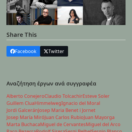
Share This
Facebook
Twitter
Αναζήτηση έργων ανά συγγραφέα
Alberto Conejero
Claudio Tolcachir
Esteve Soler
Guillem Clua
Himmelweg
Ignacio del Moral
Jordi Galcerán
Josep Maria Benet i Jornet
Josep María Miró
Juan Carlos Rubio
Juan Mayorga
Marta Buchaca
Miguel de Cervantes
Miguel del Arco
Paco Bezerra
Rodolf Sirera
Sergi Belbel
Sergio Blanco