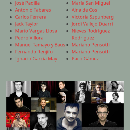
José Padilla
María San Miguel
Antonio Tabares
Aina de Cos
Carlos Ferrera
Victoria Szpunberg
Jack Taylor
Jordi Vallejo Duarri
Mario Vargas Llosa
Nieves Rodríguez
Pedro Villora
Rodríguez
Manuel Tamayo y Baus
Mariano Pensotti
Fernando Renjifo
Mariano Pensotti
Ignacio García May
Paco Gámez