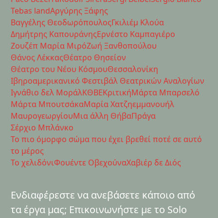
Tebas land
Αργύρης Ξάφης
Βαγγέλης Θεοδωρόπουλος
Γκιλιέμ Κλούα
Δημήτρης Καπουράνης
Ερνέστο Καμπαγιέρο
Ζουζέπ Μαρία Μιρό
Ζωή Ξανθοπούλου
Θάνος Λέκκας
Θέατρο Θησείον
Θέατρο του Νέου Κόσμου
Θεσσαλονίκη
Ιβηροαμερικανικό Φεστιβάλ Θεατρικών Αναλογίων
Ιγνάθιο δελ Μοράλ
ΚΘΒΕ
Κριτική
Μάρτα Μπαρσελό
Μάρτα Μπουτσάκα
Μαρία Χατζηεμμανουήλ
Μαυρογεωργίου
Μια άλλη Θήβα
Πράγα
Σέρχιο Μπλάνκο
Το πιο όμορφο σώμα που έχει βρεθεί ποτέ σε αυτό
το μέρος
Το χελιδόνι
Φουέντε Οβεχούνα
Χαβιέρ δε Διός
Ενδιαφέρεστε να ανεβάσετε κάποιο από
τα έργα μας; Επικοινωνήστε με το Solo