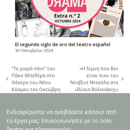
El segundo siglo de oro del teatro español
30 Οκτωβρίου 2024
“Το μικρό πόνι” του
«Η λίμνη που δεν
Πάκο Μπεθέρα στο
είναι πια» του
previous
next
Θέατρο του Νέου
Νταβίντ Ντεσόλα στο
post:
post:
Κόσμου τον Οκτώβρη
«Ιλίσια Βολανάκης»
Ενδιαφέρεστε να ανεβάσετε κάποιο από
τα έργα μας; Επικοινωνήστε με το Solo
Teatro για πληροφορίες.