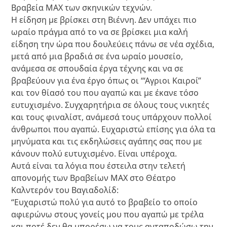
Βραβεία ΜΑΧ των σκηνικών τεχνών.
Η είδηση με βρίσκει στη Βιέννη. Δεν υπάχει πιο
ωραίο πράγμα από το να σε βρίσκει μια καλή
είδηση την ώρα που δουλεύεις πάνω σε νέα σχέδια,
μετά από μια βραδιά σε ένα ωραίο μουσείο,
ανάμεσα σε σπουδαία έργα τέχνης και να σε
βραβεύουν για ένα έργο όπως οι “‘Αγριοι Καιροί”
και τον θίασό του που αγαπώ και με έκανε τόσο
ευτυχισμένο. Συγχαρητήρια σε όλους τους νικητές
και τους φιναλίστ, ανάμεσά τους υπάρχουν πολλοί
άνθρωποι που αγαπώ. Ευχαριστώ επίσης για όλα τα
μηνύματα και τις εκδηλώσεις αγάπης σας που με
κάνουν πολύ ευτυχισμένο. Είναι υπέροχα.
Αυτά είναι τα λόγια που έστειλα στην τελετή
απονομής των Βραβείων ΜΑΧ στο Θέατρο
Καλντερόν του Βαγιαδολίδ:
“Ευχαριστώ πολύ για αυτό το βραβείο το οποίο
αφιερώνω στους γονείς μου που αγαπώ με τρέλα
και ποτέ δεν θα μπορέσω να τους ανταποδώσω την