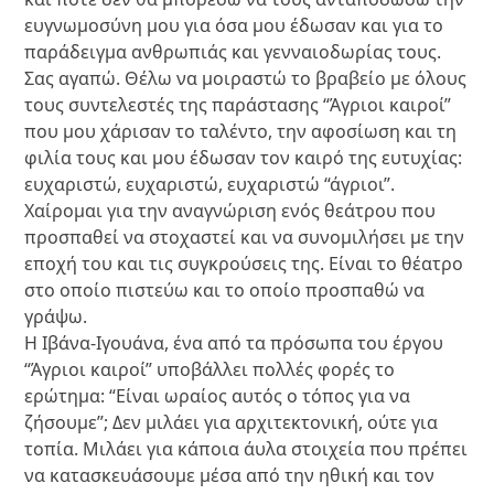
ευγνωμοσύνη μου για όσα μου έδωσαν και για το
παράδειγμα ανθρωπιάς και γενναιοδωρίας τους.
Σας αγαπώ. Θέλω να μοιραστώ το βραβείο με όλους
τους συντελεστές της παράστασης “Άγριοι καιροί”
που μου χάρισαν το ταλέντο, την αφοσίωση και τη
φιλία τους και μου έδωσαν τον καιρό της ευτυχίας:
ευχαριστώ, ευχαριστώ, ευχαριστώ “άγριοι”.
Χαίρομαι για την αναγνώριση ενός θεάτρου που
προσπαθεί να στοχαστεί και να συνομιλήσει με την
εποχή του και τις συγκρούσεις της. Είναι το θέατρο
στο οποίο πιστεύω και το οποίο προσπαθώ να
γράψω.
Η Ιβάνα-Ιγουάνα, ένα από τα πρόσωπα του έργου
“Άγριοι καιροί” υποβάλλει πολλές φορές το
ερώτημα: “Είναι ωραίος αυτός ο τόπος για να
ζήσουμε”; Δεν μιλάει για αρχιτεκτονική, ούτε για
τοπία. Μιλάει για κάποια άυλα στοιχεία που πρέπει
να κατασκευάσουμε μέσα από την ηθική και τον