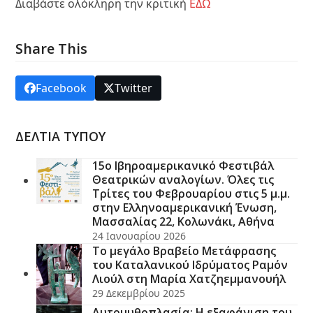
Διαβάστε ολόκληρη την κριτική
ΕΔΩ
Share This
Facebook
Twitter
ΔΕΛΤΙΑ ΤΥΠΟΥ
15ο Ιβηροαμερικανικό Φεστιβάλ
Θεατρικών αναλογίων. Όλες τις
Τρίτες του Φεβρουαρίου στις 5 μ.μ.
στην Ελληνοαμερικανική Ένωση,
Μασσαλίας 22, Κολωνάκι, Αθήνα
24 Ιανουαρίου 2026
Το μεγάλο Βραβείο Μετάφρασης
του Καταλανικού Ιδρύματος Ραμόν
Λιούλ στη Μαρία Χατζηεμμανουήλ
29 Δεκεμβρίου 2025
Αυτομυθοπλασία: Η εξαφάνιση του