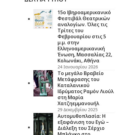
15ο Ιβηροαμερικανικό
Φεστιβάλ Θεατρικών
αναλογίων. Όλες τις
Τρίτες του
Φεβρουαρίου στις 5
μ.μ. στην
Ελληνοαμερικανική
Ένωση, Μασσαλίας 22,
Κολωνάκι, Αθήνα
24 Ιανουαρίου 2026
Το μεγάλο Βραβείο
Μετάφρασης του
Καταλανικού
Ιδρύματος Ραμόν Λιούλ
στη Μαρία
Χατζηεμμανουήλ
29 Δεκεμβρίου 2025
Αυτομυθοπλασία: Η
εξαφάνιση του Εγώ –
Διάλεξη του Σέρχιο
Μπλάνκο στο