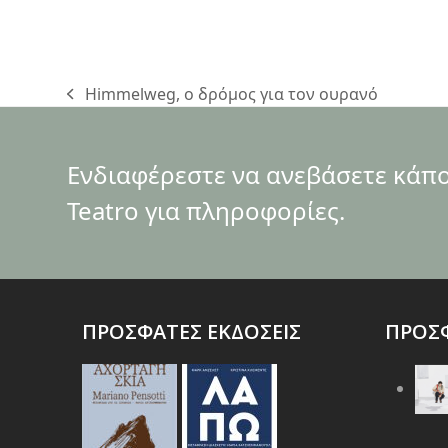
Himmelweg, ο δρόμος για τον ουρανό
previous
post:
Ενδιαφέρεστε να ανεβάσετε κάποι
Teatro για πληροφορίες.
ΠΡΟΣΦΑΤΕΣ ΕΚΔΟΣΕΙΣ
ΠΡΟΣΦ