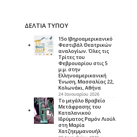
ΔΕΛΤΙΑ ΤΥΠΟΥ
15ο Ιβηροαμερικανικό
Φεστιβάλ Θεατρικών
αναλογίων. Όλες τις
Τρίτες του
Φεβρουαρίου στις 5
μ.μ. στην
Ελληνοαμερικανική
Ένωση, Μασσαλίας 22,
Κολωνάκι, Αθήνα
24 Ιανουαρίου 2026
Το μεγάλο Βραβείο
Μετάφρασης του
Καταλανικού
Ιδρύματος Ραμόν Λιούλ
στη Μαρία
Χατζηεμμανουήλ