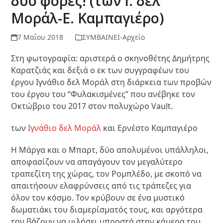
δυο φορές! (των Ι. δελ
Μοράλ-Ε. Καμπαγιέρο)
7 Μαΐου 2018
ΣΥΜΒΑΙΝΕΙ-Αρχείο
Στη φωτογραφία: αριστερά ο σκηνοθέτης Δημήτρης
Καρατζιάς και δεξιά ο εκ των συγγραφέων του
έργου Ιγνάθιο δελ Μοράλ στη διάρκεια των προβών
του έργου του “Φυλακισμένες” που ανέβηκε τον
Οκτώβριο του 2017 στον πολυχώρο Vault.
των
Ιγνάθιο δελ Μοράλ
και Ερνέστο Καμπαγιέρο
Η Μάργα και ο Μπαρτ, δύο απολυμένοι υπάλληλοι,
αποφασίζουν να απαγάγουν τον μεγαλύτερο
τραπεζίτη της χώρας, τον Ρομπλέδο, με σκοπό να
απαιτήσουν ελαφρύνσεις από τις τράπεζες για
όλον τον κόσμο. Τον κρύβουν σε ένα μυστικό
δωματιάκι του διαμερίσματός τους, και αργότερα
τον βάζουν να μιλήσει μπροστά στην κάμερα του