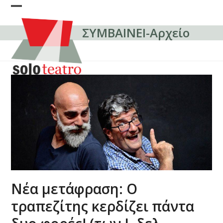
Skip
Open
Close
to
content
ΣΥΜΒΑΙΝΕΙ-Αρχείο
mobile
mobile
menu
menu
Νέα μετάφραση: Ο
τραπεζίτης κερδίζει πάντα