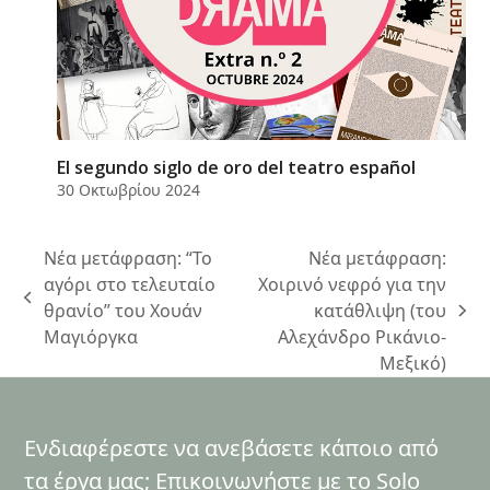
El segundo siglo de oro del teatro español
30 Οκτωβρίου 2024
Νέα μετάφραση: “Το
Νέα μετάφραση:
αγόρι στο τελευταίο
Χοιρινό νεφρό για την
previous
θρανίο” του Χουάν
κατάθλιψη (του
next
post:
Μαγιόργκα
Αλεχάνδρο Ρικάνιο-
post:
Μεξικό)
Ενδιαφέρεστε να ανεβάσετε κάποιο από
τα έργα μας; Επικοινωνήστε με το Solo