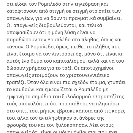
ότι είδαν τον Ρομπλέδο στην τηλεόραση και
καταφτάνουν από στιγμή σε στιγμή στο σπίτι των
απαγωγέων, για να δουν τι πραγματικά συμβαίνει.
Οι απαγωγείς διαβουλεύονται, και τελικά
αποφασίζουν ότι η μόνη λύση είναι να
παραδώσουν τον Ρομπλέδο στο πλήθος, όπως και
κάνουν. Ο Ρομπλέδο, όμως, πείθει το πλήθος που
είναι έτοιμο να τον λιντσάρει όχι μόνο ότι είναι κι
αυτός ένα θύμα του καπιταλισμού, αλλά και να του
δώσουν χρήματα για το ταξί. Οι αποτυχημένοι
απαγωγείς ετοιμάζουν το χριστουγεννιάτικο
τραπέζι. Όταν όλα είναι πια σχεδόν έτοιμα, χτυπάει
το κουδούνι και εμφανίζεται ο Ρομπλέδο με
εμφανή τα σημάδια του ξυλοδαρμού. Ο τραπεζίτης
τούς αποκαλύπτει ότι προσπάθησε να πλησιάσει
στο σπίτι του, μήπως έβρισκε κάποια από τις κόρες
του, αλλά τον αντιλήφθηκαν οι άνδρες της
φρουράς του και τον ξυλοκόπησαν. Λέει στους
απαγωγείς ότι είναι οι μόνοι άνθρωποι που έχει