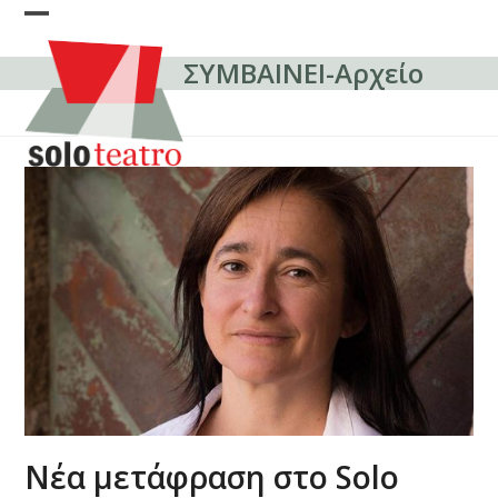
Skip
Open
Close
to
content
ΣΥΜΒΑΙΝΕΙ-Αρχείο
mobile
mobile
menu
menu
Νέα μετάφραση στο Solo