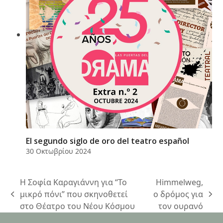
El segundo siglo de oro del teatro español
30 Οκτωβρίου 2024
Η Σοφία Καραγιάννη για “Το
Himmelweg,
μικρό πόνι” που σκηνοθετεί
ο δρόμος για
previous
next
στο Θέατρο του Νέου Κόσμου
τον ουρανό
post:
post: