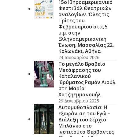
15ο Ιβηροαμερικανικό
Φεστιβάλ Θεατρικών
αναλογίων. Όλες τις
Τρίτες του
Φεβρουαρίου στις 5
μ.μ. στην
Ελληνοαμερικανική
Ένωση, Μασσαλίας 22,
Κολωνάκι, Αθήνα
24 Ιανουαρίου 2026
Το μεγάλο Βραβείο
Μετάφρασης του
Καταλανικού
Ιδρύματος Ραμόν Λιούλ
στη Μαρία
Χατζηεμμανουήλ
29 Δεκεμβρίου 2025
Αυτομυθοπλασία: Η
εξαφάνιση του Εγώ –
Διάλεξη του Σέρχιο
Μπλάνκο στο
Ινστιτούτο Θερβάντες