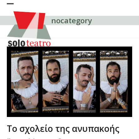
Skip
Open
Close
to
content
nocategory
mobile
mobile
menu
menu
Το σχολείο της ανυπακοής