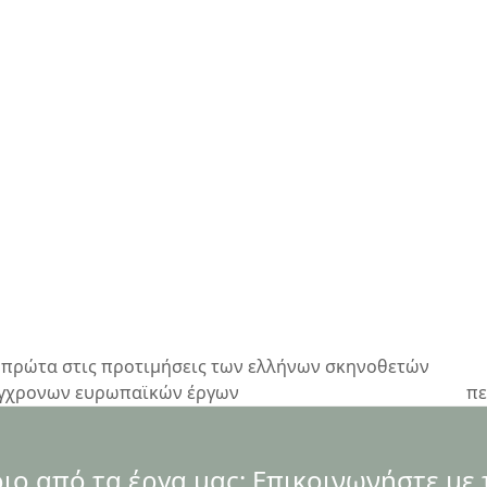
 πρώτα στις προτιμήσεις των ελλήνων σκηνοθετών
ne
σύγχρονων ευρωπαϊκών έργων
πε
po
ο από τα έργα μας; Επικοινωνήστε με 