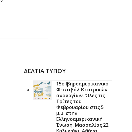
ιν
ΔΕΛΤΙΑ ΤΥΠΟΥ
15ο Ιβηροαμερικανικό
Φεστιβάλ Θεατρικών
αναλογίων. Όλες τις
Τρίτες του
Φεβρουαρίου στις 5
μ.μ. στην
Ελληνοαμερικανική
Ένωση, Μασσαλίας 22,
Κολωνάκι, Αθήνα