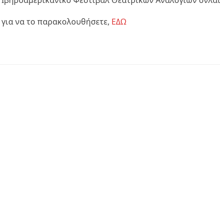
0ο Ιβηροαμερικανικό Φεστιβάλ Θεατρικών Αναλογίων ονλά
 για να το παρακολουθήσετε,
ΕΔΩ