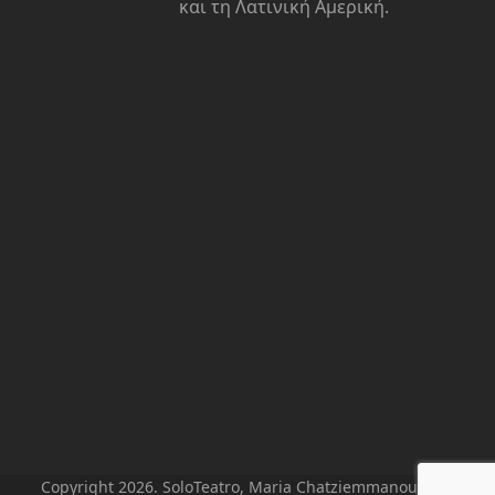
και τη Λατινική Αμερική.
Copyright 2026. SoloTeatro, Maria Chatziemmanouil. All