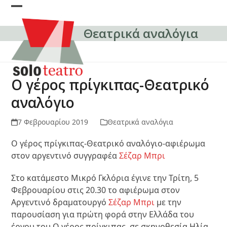
Skip
Open
Close
to
content
Θεατρικά αναλόγια
mobile
mobile
menu
menu
Ο γέρος πρίγκιπας-Θεατρικό
αναλόγιο
7 Φεβρουαρίου 2019
Θεατρικά αναλόγια
Ο γέρος πρίγκιπας-Θεατρικό αναλόγιο-αφιέρωμα
στον αργεντινό συγγραφέα
Σέζαρ Μπρι
Στο κατάμεστο Μικρό Γκλόρια έγινε την Τρίτη, 5
Φεβρουαρίου στις 20.30 το αφιέρωμα στον
Αργεντινό δραματουργό
Σέζαρ Μπρι
με την
παρουσίαση για πρώτη φορά στην Ελλάδα του
έργου του Ο γέρος πρίγκιπας, σε σκηνοθεσία Ηλία