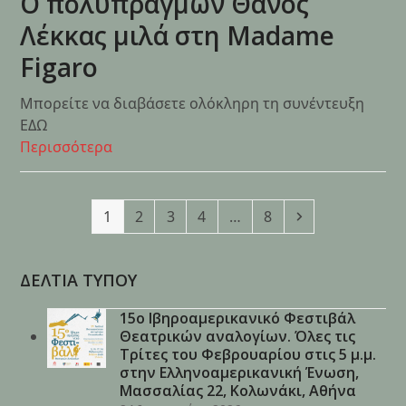
Ο πολυπράγμων Θάνος
Λέκκας μιλά στη Madame
Figaro
Μπορείτε να διαβάσετε ολόκληρη τη συνέντευξη
ΕΔΩ
Περισσότερα
Page
Page
Page
Page
Page
Next
1
2
3
4
…
8
ΔΕΛΤΙΑ ΤΥΠΟΥ
15ο Ιβηροαμερικανικό Φεστιβάλ
Θεατρικών αναλογίων. Όλες τις
Τρίτες του Φεβρουαρίου στις 5 μ.μ.
στην Ελληνοαμερικανική Ένωση,
Μασσαλίας 22, Κολωνάκι, Αθήνα