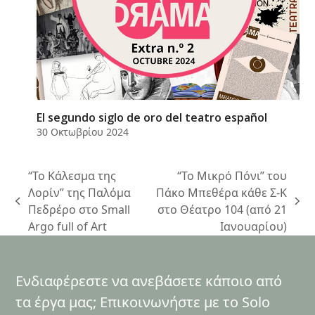
El segundo siglo de oro del teatro español
30 Οκτωβρίου 2024
“Το Κάλεσμα της
“Το Μικρό Πόνι” του
Λορίν” της Παλόμα
Πάκο Μπεθέρα κάθε Σ-Κ
previous
next
Πεδρέρο στο Small
στο Θέατρο 104 (από 21
post:
post:
Argo full of Art
Ιανουαρίου)
Ενδιαφέρεστε να ανεβάσετε κάποιο από
τα έργα μας; Επικοινωνήστε με το Solo