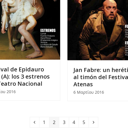
ival de Epidauro
Jan Fabre: un herét
 (A): los 3 estrenos
al timón del Festiva
Teatro Nacional
Atenas
ΐου 2016
6 Μαρτίου 2016
Previous
Page
Page
Page
Page
Page
Next
1
2
3
4
5