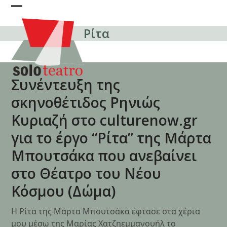
Skip
Open
Close
to
content
Ρίτα
mobile
mobile
menu
menu
Συνέντευξη της
σκηνοθέτιδος Ρηνιώς
Κυριαζή στο culturenow.gr
για το έργο “Ρίτα” της Μάρτα
Μπουτσάκα που ανεβαίνει
στο Θέατρο του Νέου
Κόσμου (Δώμα)
Η Ρίτα της Μάρτα Μπουτσάκα έφτασε στα χέρια
μου μέσω της Μαρίας Χατζηεμμανουήλ το