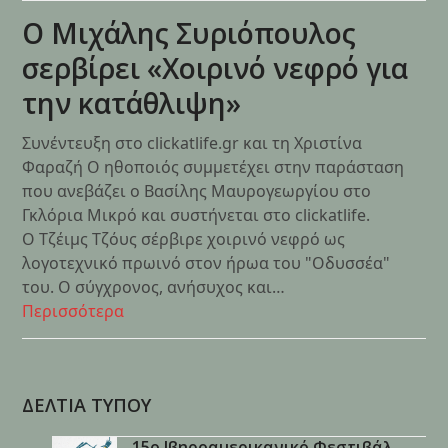
Ο Μιχάλης Συριόπουλος
σερβίρει «Xοιρινό νεφρό για
την κατάθλιψη»
Συνέντευξη στο clickatlife.gr και τη Χριστίνα
Φαραζή Ο ηθοποιός συμμετέχει στην παράσταση
που ανεβάζει ο Βασίλης Μαυρογεωργίου στο
Γκλόρια Μικρό και συστήνεται στο clickatlife.
Ο Τζέιμς Τζόυς σέρβιρε χοιρινό νεφρό ως
λογοτεχνικό πρωινό στον ήρωα του "Οδυσσέα"
του. Ο σύγχρονος, ανήσυχος και…
Περισσότερα
ΔΕΛΤΙΑ ΤΥΠΟΥ
15ο Ιβηροαμερικανικό Φεστιβάλ