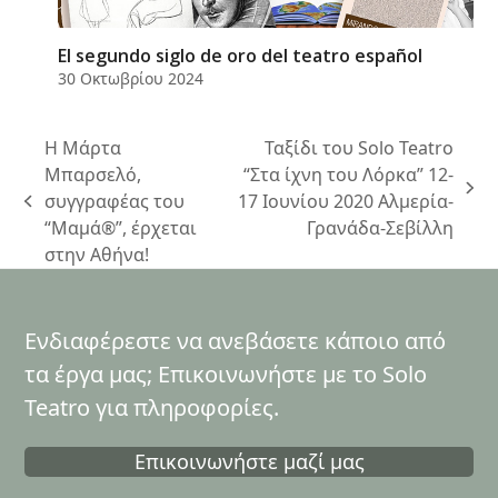
El segundo siglo de oro del teatro español
30 Οκτωβρίου 2024
Η Μάρτα
Ταξίδι του Solo Teatro
Μπαρσελό,
“Στα ίχνη του Λόρκα” 12-
next
συγγραφέας του
17 Ιουνίου 2020 Αλμερία-
previous
post:
“Μαμά®”, έρχεται
Γρανάδα-Σεβίλλη
post:
στην Αθήνα!
Ενδιαφέρεστε να ανεβάσετε κάποιο από
τα έργα μας; Επικοινωνήστε με το Solo
Teatro για πληροφορίες.
Επικοινωνήστε μαζί μας