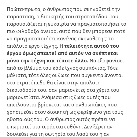
Πρώτα-πρώτα, ο άνθρωπος που σκηνοθετεί την
παράσταση, ο διοικητής του στρατοπέδου. Του
παρουσιάζεται η ευκαιρία να πραγματοποιήσει το
πιο φιλόδοξο όνειρο, αυτό που δεν μπόρεσε ποτέ
να πραγματοποιήσει κανένας σκηνοθέτης: το
απόλυτο έργο τέχνης.
Η τελειότητα αυτού του
έργου όμως απαιτεί από αυτόν να σκέπτεται
μόνο την τέχνη και τίποτε άλλο.
Να εξαφανίσει
από το βλέμμα του κάθε ίχνος συμπόνιας. Τότε
μάλιστα, τότε όλες οι ζωές που συγκεντρώνονται
στο στρατόπεδο θα είναι στην απόλυτη
δικαιοδοσία του, σαν μαριονέτες στα χέρια του
μαριονετίστα. Ανάμεσα στις ζωές αυτές που
απειλούνται βρίσκεται και ο ανθρωπάκος που
χρησιμεύει στον διοικητή ως φερέφωνο για τους
ηθοποιούς του. Ο άνθρωπος αυτός πρέπει να
επωμιστεί μια τεράστια ευθύνη. Δεν ξέρει αν
δουλεύει για τη σωτηρία του λαού του ή αν