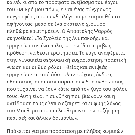
κοινό, κι από το πρόσφατο ανέβασμα του έργου
του «Μικρό μου πόνι», είναι ένας σύγχρονος
συγγραφέας που συνδιαλέγεται με καίρια θέματα
αφήνοντας, μέσα σε ένα σκοτεινό χιούμορ,
πληθώρα ερωτημάτων. Ο Αποστόλης Ψαρρός
σκηνοθετεί «Το Σχολείο της Ανυπακοής» και
ερμηνεύει τον ένα ρόλο, με την ίδια ακριβώς
πρόθεση: να θέσει ερωτήματα. Το έργο αναφέρεται
στην γυναικεία σεξουαλική ευχαρίστηση, πρακτική,
γνώση και οι δύο ρόλοι – θείας και ανιψιάς –
ερμηνεύονται από δύο ταλαντούχους άνδρες
ηθοποιούς, οι οποίοι παραστούν δύο ανθρώπους,
που τυχαίνει να ζουν κάτω από τον ζυγό του φύλου
τους. Αυτή είναι η συνθήκη που βιώνουν και η
αντίδραση τους είναι ο εξαιρετικά ευφυής λόγος
του Μπεθέρα που απελευθερώνει την συζήτηση
περί σεξ και άλλων δαιμονίων.
Πρόκειται για μια παράσταση με πλήθος κωμικών