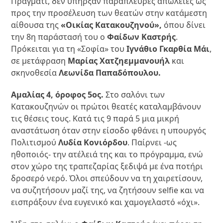
Πράγματι, δεν υπήρξαν παράπλευρες απώλειες ως
προς την προσέλευση των θεατών στην κατάμεστη
αίθουσα της
«Οικίας Κατακουζηνού»,
όπου δίνει
την 8η παράστασή του ο
Φαίδων Καστρής
.
Πρόκειται για τη «Σοφία» του
Ιγνάθιο Γκαρθία Μάι
,
σε μετάφραση
Μαρίας Χατζηεμμανουήλ
και
σκηνοθεσία
Λεωνίδα Παπαδόπουλου.
Αμαλίας 4, όροφος 5ος.
Στο σαλόνι των
Κατακουζηνών οι πρώτοι θεατές καταλαμβάνουν
τις θέσεις τους. Κατά τις 9 παρά 5 μια μικρή
αναστάτωση όταν στην είσοδο φθάνει η υπουργός
Πολιτισμού
Λυδία Κονιόρδου
. Παίρνει -ως
ηθοποιός- την ατέλειά της και το πρόγραμμα, ενώ
στον χώρο της τραπεζαρίας ξεδιψά με ένα ποτήρι
δροσερό νερό. Όλοι σπεύδουν να τη χαιρετίσουν,
να συζητήσουν μαζί της, να ζητήσουν selfie και να
εισπράξουν ένα ευγενικό και χαμογελαστό «όχι».