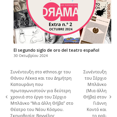
El segundo siglo de oro del teatro español
30 Οκτωβρίου 2024
Συνέντευξη στο ethnos.gr του
Συνέντευξη
Θάνου Λέκκα και του Δημήτρη
του Σέρχιο
Καπουράνη που
Μπλάνκο
πρωταγωνιστούν για δεύτερη
(Μια άλλη
χρονιά στο έργο του Σέρχιο
Θήβα) στον
previous
next
Μπλάνκο “Μια άλλη Θήβα” στο
Γιάννη
post:
post:
Θέατρο του Νέου Κόσμου.
Κοντό και
Σκηνοθεσία: Βαγγέλης
το poli-