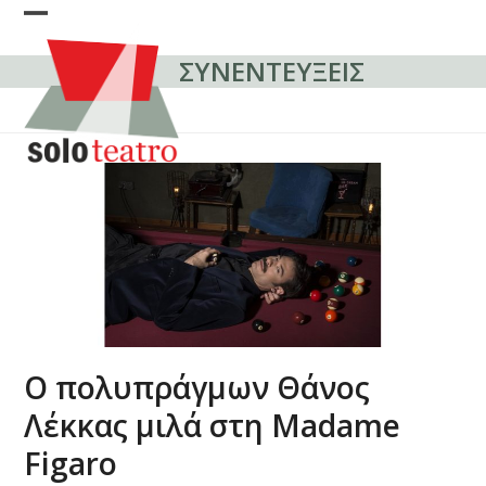
Skip
Open
Close
to
content
ΣΥΝΕΝΤΕΥΞΕΙΣ
mobile
mobile
menu
menu
Ο πολυπράγμων Θάνος
Λέκκας μιλά στη Madame
Figaro