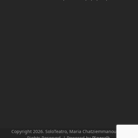
Copyright 2026. SoloTeatro, Maria Chatziemmanouil. All
Rights Reserved. | Powered by
Playwalk
.