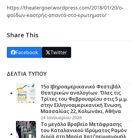
https://theatergoer.wordpress.com/2018/01/20/ο-
φαίδων-καστρής-απαντά-στο-ερωτηματο/
Share This
Facebook
Twitter
ΔΕΛΤΙΑ ΤΥΠΟΥ
15ο Ιβηροαμερικανικό Φεστιβάλ
Θεατρικών αναλογίων. Όλες τις
Τρίτες του Φεβρουαρίου στις 5 μ.μ.
στην Ελληνοαμερικανική Ένωση,
Μασσαλίας 22, Κολωνάκι, Αθήνα
24 Ιανουαρίου 2026
Το μεγάλο Βραβείο Μετάφρασης
του Καταλανικού Ιδρύματος Ραμόν
Λιούλ στη Μαρία Χατζηεμμανουήλ