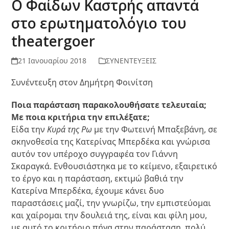
Ο Φαίδων Καστρής απαντά
στο ερωτηματολόγιο του
theatergoer
21 Ιανουαρίου 2018
ΣΥΝΕΝΤΕΥΞΕΙΣ
Συνέντευξη στον Δημήτρη Φοινίτση
Ποια παράσταση παρακολουθήσατε τελευταία;
Με ποια κριτήρια την επιλέξατε;
Είδα την
Κυρά της Ρω
με την Φωτεινή Μπαξεβάνη, σε
σκηνοθεσία της Κατερίνας Μπερδέκα και γνώρισα
αυτόν τον υπέροχο συγγραφέα τον Γιάννη
Σκαραγκά. Ενθουσιάστηκα με το κείμενο, εξαιρετικό
το έργο και η παράσταση, εκτιμώ βαθιά την
Κατερίνα Μπερδέκα, έχουμε κάνει δυο
παραστάσεις μαζί, την γνωρίζω, την εμπιστεύομαι
και χαίρομαι την δουλειά της, είναι και φίλη μου,
με αυτό το κριτήριο πήγα στην παράσταση, πολύ