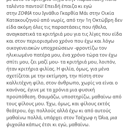
ταλέντο παντού! Επειδή έπαιζα κι εγώ
στην
ΣΟΦΙΑ
του Ιγνάθιο Γκαρθία Μάι στην Οικία
Κατακουζηνού από νωρίς, από την 1η Οκτώβρη δεν
είδα ακόμη όλες τις παραστάσεις που ήθελα,
αναγκαστικά τα κριτήριά μου για τις λίγες που είδα
και στον περιορισμένο χρόνο που έχω και λόγω
οικογενειακών υποχρεώσεων -φροντίζω τον
ηλικιωμένο πατέρα μου, ένα χρόνο τώρα τον έχω
σπίτι μου, ζει μαζί μου- τα κριτήριά μου, λοιπόν,
ήταν κριτήρια φιλίας. Η φιλία, όμως, για μένα
σχετίζεται με την εκτίμηση, την πίστη στον
καλλιτέχνη φίλο, στον άνθρωπο, χωρίς να είναι ο
κανόνας, έγινε με τα χρόνια μια φυσική
προϋπόθεση. Θαυμάζω, υποστηρίζω, μαθαίνω από
τους φίλους μου. Έχω, όμως, και φίλους εκτός
θεάτρου, όχι πολλούς αλλά έχω κι από αυτούς
μαθαίνω πολλά, υπάρχει στον Τσέχωφ η
Όλια, μια
ψυχούλα
κάπως έτσι κι εγώ, μαθαίνω.