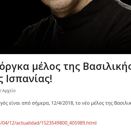
όργκα μέλος της Βασιλική
 Ισπανίας!
-Αρχείο
ός είναι από σήμερα, 12/4/2018, το νέο μέλος της Βασιλι
18/04/12/actualidad/1523549800_405989.html