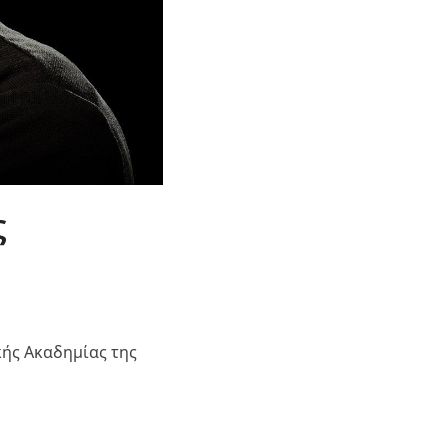
ς
κής Ακαδημίας της