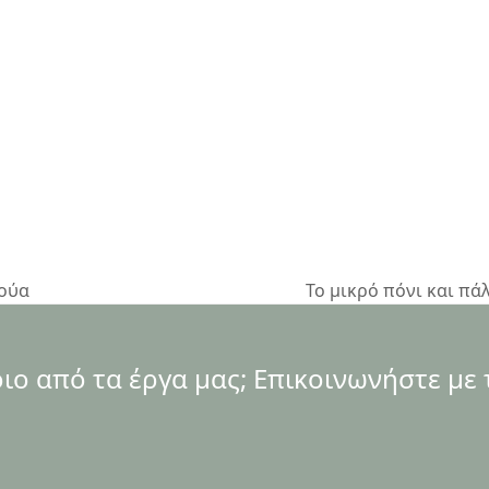
λούα
Το μικρό πόνι και πά
next
post:
ο από τα έργα μας; Επικοινωνήστε με 