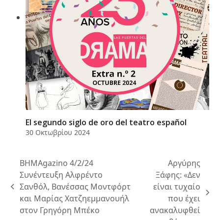
El segundo siglo de oro del teatro español
30 Οκτωβρίου 2024
ΒΗΜΑgazino 4/2/24
Αργύρης
Συνέντευξη Αλφρέντο
Ξάφης: «Δεν
Σανθόλ, Βανέσσας Μοντφόρτ
είναι τυχαίο
previous
next
και Μαρίας Χατζηεμμανουήλ
που έχει
post:
post:
στον Γρηγόρη Μπέκο
ανακαλυφθεί