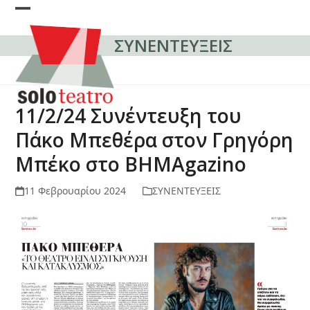
Skip
Open
Close
to
content
ΣΥΝΕΝΤΕΥΞΕΙΣ
mobile
mobile
menu
menu
11/2/24 Συνέντευξη του
Πάκο Μπεθέρα στον Γρηγόρη
Μπέκο στο ΒΗΜΑgazino
11 Φεβρουαρίου 2024
ΣΥΝΕΝΤΕΥΞΕΙΣ