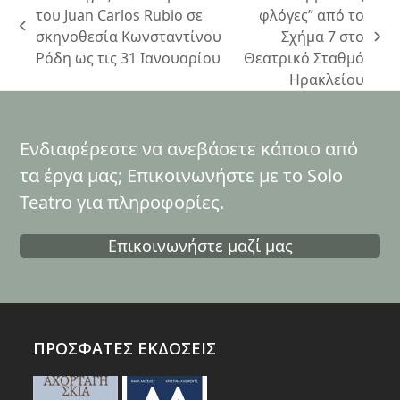
του Juan Carlos Rubio σε
φλόγες” από το
previous
σκηνοθεσία Κωνσταντίνου
Σχήμα 7 στο
next
post:
Ρόδη ως τις 31 Ιανουαρίου
Θεατρικό Σταθμό
post:
Ηρακλείου
Ενδιαφέρεστε να ανεβάσετε κάποιο από
τα έργα μας; Επικοινωνήστε με το Solo
Teatro για πληροφορίες.
Επικοινωνήστε μαζί μας
ΠΡΟΣΦΑΤΕΣ ΕΚΔΟΣΕΙΣ