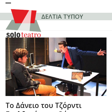
Skip
Open
Close
to
content
ΔΕΛΤΙΑ ΤΥΠΟΥ
mobile
mobile
menu
menu
Το Δάνειο του Τζόρντι