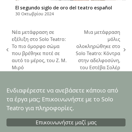
El segundo siglo de oro del teatro español
30 Οκτωβρίου 2024
Νέα μετάφραση σε
Μια μετάφραση
εξέλιξη στο Solo Teatro:
μόλις
Το πιο όμορφο σώμα
ολοκληρώθηκε στο
previous
next
που βρέθηκε ποτέ σε
Solo Teatro: Κόντρα
post:
post:
αυτό το μέρος, του Ζ. Μ.
στην αδελφοσύνη,
Μιρό
του Εστέβα Σολέρ
Ενδιαφέρεστε να ανεβάσετε κάποιο από
τα έργα μας; Επικοινωνήστε με το Solo
Teatro για πληροφορίες.
Επικοινωνήστε μαζί μας