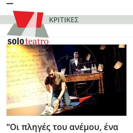
Skip
Open
Close
to
content
ΚΡΙΤΙΚΕΣ
mobile
mobile
menu
menu
“Οι πληγές του ανέμου, ένα