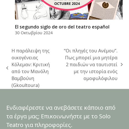
El segundo siglo de oro del teatro español
30 Οκτωβρίου 2024
Η παράλειψη της
“Οι πληγές του Ανέμου”.
οικογένειας
Πως μπορεί μια μητέρα
Κόλεμαν: Κριτική
2 παιδιών να ταυτιστεί
next
previous
από τον Μανόλη
με την ιστορία ενός
post:
post:
Βαμβούνη
ομοφυλόφιλου
(Gkoultoura)
Ενδιαφέρεστε να ανεβάσετε κάποιο από
τα έργα μας; Επικοινωνήστε με το Solo
Teatro για πληροφορίες.