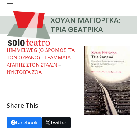
Skip
Open
Close
to
content
ΧΟΥΑΝ ΜΑΓΙΟΡΓΚΑ:
mobile
mobile
ΤΡΙΑ ΘΕΑΤΡΙΚΑ
menu
menu
HIMMELWEG (Ο ΔΡΟΜΟΣ ΓΙΑ
ΤΟΝ ΟΥΡΑΝΟ)
–
ΓΡΑΜΜΑΤΑ
ΑΓΑΠΗΣ ΣΤΟΝ ΣΤΑΛΙΝ
–
ΝΥΚΤΟΒΙΑ ΖΩΑ
Share This
Facebook
Twitter