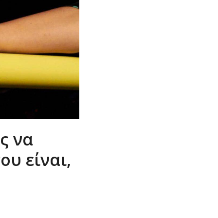
ς να
ου είναι,