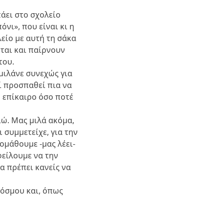
πάει στο σχολείο
νι», που είναι κι η
λείο με αυτή τη σάκα
νται και παίρνουν
του.
μιλάνε συνεχώς για
δί προσπαθεί πια να
 επίκαιρο όσο ποτέ
ιώ. Μας μιλά ακόμα,
 συμμετείχε, για την
ομάθουμε -μας λέει-
φείλουμε να την
α πρέπει κανείς να
Κόσμου και, όπως