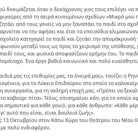
ού δοκιμάζεται όταν ο δεκάχρονος γιος τους επιλέγει να 
 φιγούρες από τη σειρά κινουμένων σχεδίων «Μικρό μου πό
ητάει από τους γονείς να μην ξαναπάει το παιδί στο σχο
 αρνείται να την αφήσει και έτσι τα επεισόδια κλιμακώνο
 σχολείο κατηγορεί το παιδί και ζητάει την απομάκρυνσή 
ιαφωνούν μεταξύ τους ως προς το χειρισμό της υπόθεσης, 
 παιδί τους, και φυσικά αποφασίζουν ερήμην του. Το παι
λομόναχο. Ένα έργο βαθιά κοινωνικό και πολύ ευαίσθητο,
διά μας τις επιθυμίες μας, τα όνειρά μας», τονίζει η Ρην
ικογένεια, για το Λύκειο Επιδαύρου στο οποίο το καλοκαίρι
η συνεργασία, για τη σκληρή εποχή μας. «Πρέπει να ξεκαλ
το καβούρι πίτα». Τέλος, επισημαίνει κάτι για το οποίο ο
α σημαντικό για κάθε γονιό, για κάθε άνθρωπο: «Κάθε μέρ
ι’ αυτό που είναι, είναι δουλειά ζωής».
ις 13 Οκτωβρίου στον Κάτω Χώρο του Θεάτρου του Νέου 
 με πολύ ενδιαφέρον.