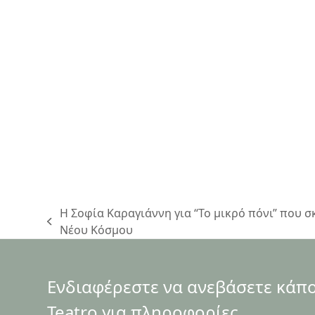
Η Σοφία Καραγιάννη για “Το μικρό πόνι” που 
previous
Νέου Κόσμου
post:
Ενδιαφέρεστε να ανεβάσετε κάποι
Teatro για πληροφορίες.