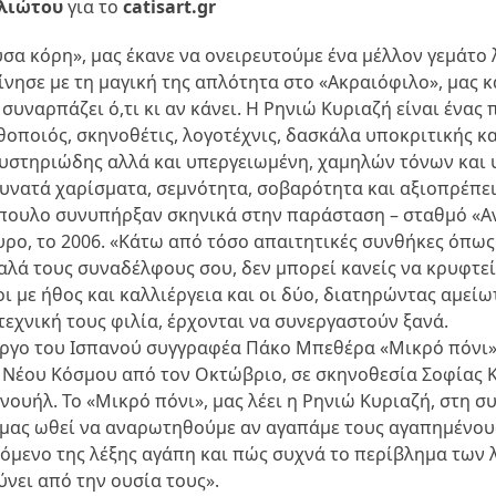
αλιώτου
για το
catisart.gr
σα κόρη», μας έκανε να ονειρευτούμε ένα μέλλον γεμάτο
ίνησε με τη μαγική της απλότητα στο «Ακραιόφιλο», μας 
 συναρπάζει ό,τι κι αν κάνει. Η Ρηνιώ Κυριαζή είναι ένα
οποιός, σκηνοθέτις, λογοτέχνις, δασκάλα υποκριτικής κ
υστηριώδης αλλά και υπεργειωμένη, χαμηλών τόνων και
υνατά χαρίσματα, σεμνότητα, σοβαρότητα και αξιοπρέπει
πουλο συνυπήρξαν σκηνικά στην παράσταση – σταθμό «Α
υρο, το 2006. «Κάτω από τόσο απαιτητικές συνθήκες όπως
καλά τους συναδέλφους σου, δεν μπορεί κανείς να κρυφτεί
ι με ήθος και καλλιέργεια και οι δύο, διατηρώντας αμείω
τεχνική τους φιλία, έρχονται να συνεργαστούν ξανά.
έργο του Ισπανού συγγραφέα Πάκο Μπεθέρα «Μικρό πόνι»
 Νέου Κόσμου από τον Οκτώβριο, σε σκηνοθεσία Σοφίας 
υήλ. Το «Μικρό πόνι», μας λέει η Ρηνιώ Κυριαζή, στη σ
 «μας ωθεί να αναρωτηθούμε αν αγαπάμε τους αγαπημένου
χόμενο της λέξης αγάπη και πώς συχνά το περίβλημα των 
νει από την ουσία τους».