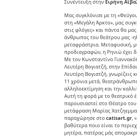
Συνέντευξη στην
Ειρήνη Αϊβ
Μας συγκλόνισε με τη «Φεύγου
στη «Μεγάλη Άρκτο», μας συγκ
στις φλόγες» και πάντα θα μας
άνθρωπος του θεάτρου μας -ηθ
μεταφράστρια. Μεταφυσική, μ
προδιαγραφών, η Ρηνιώ έχει δ
Με τον Κωνσταντίνο Γιαννακό
Λευτέρη Βογιατζή, στην Επίδα
Λευτέρη Βογιατζή, γνωρίζεις 
11 χρόνια μετά, θεατράνθρωπο
αλληλοεκτίμηση και την καλλι
Αυτή τη φορά με το θεατρικό 
παρουσιαστεί στο Θέατρο του
μετάφραση Μαρίας Χατζηεμμανο
παραχώρησε στο
catisart.gr
,
βαθύτερα ποιο είναι το περιε
μητέρα, πατέρας μάς απομακρύ