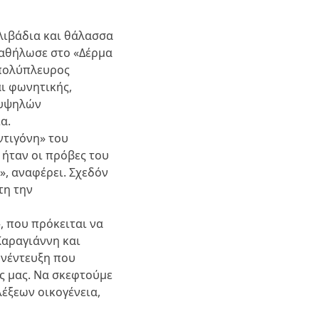
 λιβάδια και θάλασσα
καθήλωσε στο «Δέρμα
ς πολύπλευρος
αι φωνητικής,
 υψηλών
α.
ντιγόνη» του
 ήταν οι πρόβες του
», αναφέρει. Σχεδόν
τη την
, που πρόκειται να
Καραγιάννη και
υνέντευξη που
ς μας. Να σκεφτούμε
λέξεων οικογένεια,