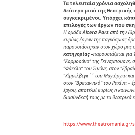
Τα τελευταία χρόνια ασχολη
δεύτερο μισό της θεατρικής 
συγκεκριμένοι. Υπάρχει κάπο
επιλογές των έργων που σκη
Η ομάδα
Altera
Pars
από την ίδ
κυρίως έργων της παγκόσμιας δρα
παρουσιάστηκαν στον χώρο μας 
κατηγορίας –
παρουσιάζεται για
”Κορμοράνο” της Γκίνσμπουργκ, σ
”Φάκελο” του Σιμόνε, στον ”Εβρα
”Χίμμελβεγκ΄΄ του Μαγιόργκα κα
στον ”Βρεταννικό” του Ρακίνα – έ
έργου, αποτελεί κυρίως η κοινωνι
διασύνδεσή τους με τα θεατρικά κ
https://www.theatromania.gr/s