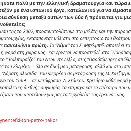
θήκατε πολύ με την ελληνική δραματουργία και τώρα 
σεζόν με ένα ισπανικό έργο, καταλανικό για να είμαστε
ια σύνδεση μεταξύ αυτών των δύο ή πρόκειται για μια
νοθετείτε;
ρυση της το 2002, προσανατολίστηκε στη μελέτη και την παρου
ματουργίας, εντάσσοντας μάλιστα στο ρεπερτόριο του θεάτρου
σε
πανελλήνια πρώτη.
Το
”Αίμα”
του Σ. Μπελμπέλ αποτελεί το
 1η φορά στη χώρα μας
–
και έρχεται να προστεθεί στο ”Handbag
το ” Βαλπαραίζο” του Ντον ντε Λίλλο, στις ”Παράπλευρες απώλε
ίο” του Κλεμέντι – όλα σε δική μου μετάφραση- αλλά και στα ι
ι ”Αόρατη αλυσίδα” του Φερρέρα σε μετάφραση της Μ. Χατζηεμμ
ργο του 1669 – σε μετάφραση Α. Στάικου. Κριτήριο κάθε φορά γ
κοπολιτική διεθνής συγκυρία, τα επίμαχα και τα επίκαιρα που 
είμενα που αποτελούν για μας τα ”εργαλεία” της έρευνάς μας.
ynentefxi-ton-petro-nako/