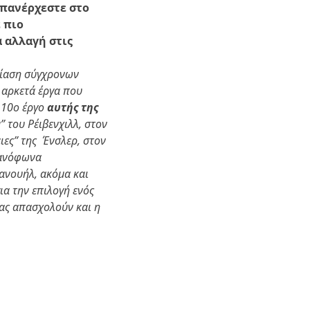
επανέρχεστε στο
 πιο
 αλλαγή στις
σίαση σύγχρονων
 αρκετά έργα που
 10ο έργο
αυτής της
” του Ρέιβενχιλλ, στον
ιες” της Ένσλερ, στον
σπανόφωνα
ανουήλ, ακόμα και
ια την επιλογή ενός
μας απασχολούν και η