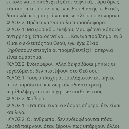
εύκολο να το αποδεχτείς έτσι ξαφνικά, τώρα όμως
κάποιοι πιστεύουν πως ένας διευθυντής με θεϊκές
διασυνδέσεις μπορεί να μας ωφελήσει οικονομικά.
ΦΙΛΟΣ 2: Πρέπει να ‘ναι πολύ προσοδοφόρο.
ΦΙΛΟΣ 1: Μα φυσικά… Σκέψου. Μου φέρνει κάποιος
αντίρρηση; Όποιος να’ ναι … Κανένα πρόβλημα: εγώ
είμαι ο εκλεκτός του Θεού, εγώ έχω δίκιο.
Κηρύσσουν απεργία οι προμηθευτές; Η απεργία
είναι αμάρτημα.
ΦΙΛΟΣ 2: Ενδιαφέρον. Αλλά δε φοβάσαι μήπως οι
εργαζόμενοι δεν πιστέψουν στο Θεό σου;
ΦΙΛΟΣ 1: Τους υπόσχομαι τουλάχιστον έξι μήνες
στον παράδεισο και δωρεάν οδοντιατρική
περίθαλψη για την ψυχή των παιδιών τους.
ΦΙΛΟΣ 2: Φοβερό.
ΦΙΛΟΣ 1: Έτσι που είναι ο κόσμος σήμερα, δεν είναι
και λίγο.
ΦΙΛΟΣ 2: Οι άνθρωποι δεν ενδιαφέρονται πόσα
λεφτά παίρνουν όταν ξέρουν πως υπάρχουν άλλοι