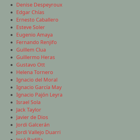
Denise Despeyroux
Edgar Chías
Ernesto Caballero
Esteve Soler
Eugenio Amaya
Fernando Renjifo
Guillem Clua
Guillermo Heras
Gustavo Ott
Helena Tornero
Ignacio del Moral
Ignacio García May
Ignacio Pajón Leyra
Israel Sola
Jack Taylor
Javier de Dios
Jordi Galcerán
Jordi Vallejo Duarri
José Padilla