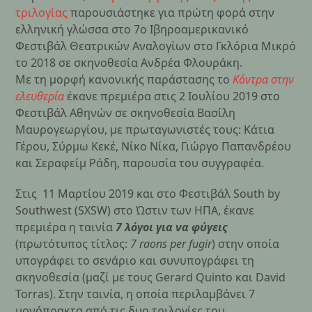
τριλογίας
παρουσιάστηκε για πρώτη φορά στην
ελληνική γλώσσα στο 7ο Ιβηροαμερικανικό
Φεστιβάλ Θεατρικών Αναλογίων στο Γκλόρια Μικρό
το 2018 σε σκηνοθεσία Ανδρέα Φλουράκη.
Με τη μορφή κανονικής παράστασης το
Κόντρα στην
ελευθερία
έκανε πρεμιέρα στις 2 Ιουλίου 2019 στο
Φεστιβάλ Αθηνών σε σκηνοθεσία Βασίλη
Μαυρογεωργίου, με πρωταγωνιστές τους: Κάτια
Γέρου, Σύρμω Κεκέ, Νίκο Νίκα, Γιώργο Παπανδρέου
και Σεραφείμ Ράδη, παρουσία του συγγραφέα.
Στις 11 Μαρτίου 2019 και στο Φεστιβάλ South by
Southwest (SXSW) στο Ώστιν των ΗΠΑ, έκανε
πρεμιέρα η ταινία
7 λόγοι για να φύγεις
(πρωτότυπος τίτλος:
7 raons per fugir
) στην οποία
υπογράφει το σενάριο και συνυπογράφει τη
σκηνοθεσία (μαζί με τους Gerard Quinto και David
Torras). Στην ταινία, η οποία περιλαμβάνει 7
μονόπρακτα από τις δυο τριλογίες του,