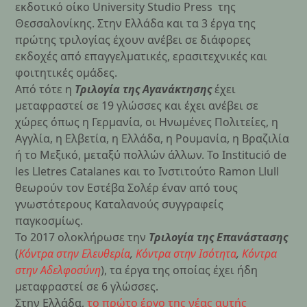
εκδοτικό οίκο University Studio Press της
Θεσσαλονίκης. Στην Ελλάδα και τα 3 έργα της
πρώτης τριλογίας έχουν ανέβει σε διάφορες
εκδοχές από επαγγελματικές, ερασιτεχνικές και
φοιτητικές ομάδες.
Από τότε η
Τριλογία της Αγανάκτησης
έχει
μεταφραστεί σε 19 γλώσσες και έχει ανέβει σε
χώρες όπως η Γερμανία, οι Ηνωμένες Πολιτείες, η
Αγγλία, η Ελβετία, η Ελλάδα, η Ρουμανία, η Βραζιλία
ή το Μεξικό, μεταξύ πολλών άλλων. Το Institució de
les Lletres Catalanes και το Ινστιτούτο Ramon Llull
θεωρούν τον Εστέβα Σολέρ έναν από τους
γνωστότερους Καταλανούς συγγραφείς
παγκοσμίως.
Το 2017 ολοκλήρωσε την
Τριλογία της Επανάστασης
(
Κόντρα στην Ελευθερία
,
Κόντρα στην Ισότητα
,
Κόντρα
στην Αδελφοσύνη
), τα έργα της οποίας έχει ήδη
μεταφραστεί σε 6 γλώσσες.
Στην Ελλάδα,
το πρώτο έργο της νέας αυτής