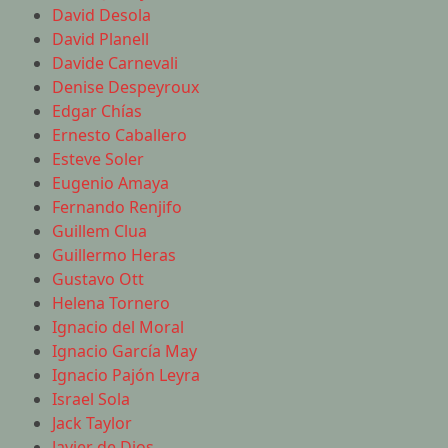
David Desola
David Planell
Davide Carnevali
Denise Despeyroux
Edgar Chías
Ernesto Caballero
Esteve Soler
Eugenio Amaya
Fernando Renjifo
Guillem Clua
Guillermo Heras
Gustavo Ott
Helena Tornero
Ignacio del Moral
Ignacio García May
Ignacio Pajón Leyra
Israel Sola
Jack Taylor
Javier de Dios