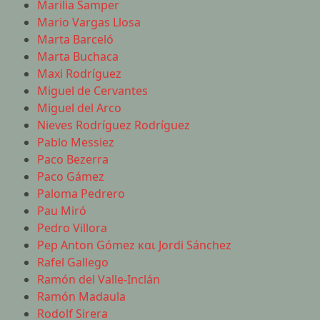
Marilia Samper
Mario Vargas Llosa
Marta Barceló
Marta Buchaca
Maxi Rodríguez
Miguel de Cervantes
Miguel del Arco
Nieves Rodríguez Rodríguez
Pablo Messiez
Paco Bezerra
Paco Gámez
Paloma Pedrero
Pau Miró
Pedro Villora
Pep Anton Gómez και Jordi Sánchez
Rafel Gallego
Ramón del Valle-Inclán
Ramón Madaula
Rodolf Sirera