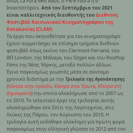
όπως La Fura dels Baus, ο Pere Faura ή ο
Insectotròpics.
Από τον Σεπτέμβριο του 2021
είναι καλλιτεχνικός διευθυντής του
Διεθνούς
Φεστιβάλ Κοινωνικού Κινηματογράφου της
Καταλονίας (CLAM)
Τα έργα που σκηνοθέτησε για τον κινηματογράφο
έχουν συμμετάσχει σε επίσημα τμήματα διεθνών
φεστιβάλ όπως εκείνο του Clermont-Ferrand, του
BFI London, της Μάλαγα, του Sitges και του Rooftop
Films της Νέας Υόρκης, μεταξύ πολλών άλλων.
Έγινε παγκοσμίως γνωστός μέσα σε σύντομο
χρονικό διάστημα με την
Τριλογία της Αγανάκτησης
(
Κόντρα στην πρόοδο
,
Κόντρα στον Έρωτα
,
Κόντρα στη
Δημοκρατία
) την οποία ολοκλήρωσε από το 2007 ως
το 2010. Το τελευταίο έργο της τριλογίας αυτής
ολοκληρώθηκε στο Σπίτι της Λογοτεχνίας, στις
Λεύκες της Πάρου, τον Αύγουστο του 2010. Η
τριλογία αυτή εκδόθηκε ολόκληρη για πρώτη φορά
παγκοσμίως στην ελληνική γλώσσα το 2012 από τον