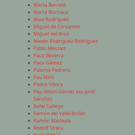
Marta Barceló
Marta Buchaca
Maxi Rodríguez
Miguel de Cervantes
Miguel del Arco
Nieves Rodríguez Rodríguez
Pablo Messiez
Paco Bezerra
Paco Gámez
Paloma Pedrero
Pau Miró
Pedro Villora
Pep Anton Gómez και Jordi
Sánchez
Rafel Gallego
Ramón del Valle-Inclán
Ramón Madaula
Rodolf Sirera