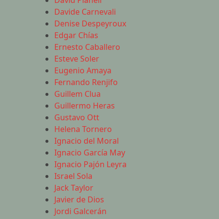
David Planell
Davide Carnevali
Denise Despeyroux
Edgar Chías
Ernesto Caballero
Esteve Soler
Eugenio Amaya
Fernando Renjifo
Guillem Clua
Guillermo Heras
Gustavo Ott
Helena Tornero
Ignacio del Moral
Ignacio García May
Ignacio Pajón Leyra
Israel Sola
Jack Taylor
Javier de Dios
Jordi Galcerán