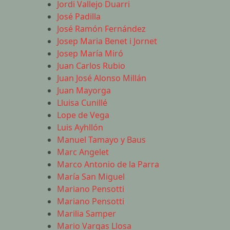
Jordi Vallejo Duarri
José Padilla
José Ramón Fernández
Josep Maria Benet i Jornet
Josep María Miró
Juan Carlos Rubio
Juan José Alonso Millán
Juan Mayorga
Lluisa Cunillé
Lope de Vega
Luis Ayhllón
Manuel Tamayo y Baus
Marc Angelet
Marco Antonio de la Parra
María San Miguel
Mariano Pensotti
Mariano Pensotti
Marilia Samper
Mario Vargas Llosa