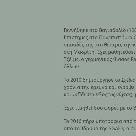
Μαρία Σ
Γεννήθηκε στο Βαγιαδολίδ (19
Επιστήμες στο Πανεπιστήμιο C
σπουδές της στο θέατρο, την 
στη Μαδρίτη. Έχει μαθητεύσει
Τζέιμς, ο γερμανικός θίασος F
άλλων.
Το 2010 δημιούργησε το
Σχέδιο
χρόνια την έρευνα και έγραψε 
και
Ταξίδι στο τέλος της νύχτας
),
Έχει τιμηθεί δύο φορές με το
Το 2016 πήρε υποτροφία από τ
από το Ίδρυμα της SGAE για σ