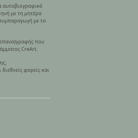
να αυτοβιογραφικό
κηνή με τη μητέρα
 συμπαραγωγή με το
 (επανα)γραφής που
άμματος CreArt.
ης,
 διεθνείς φορείς και