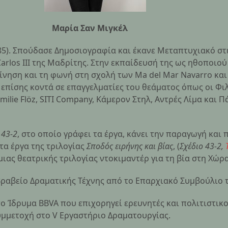
αν Μιγκέλ
85). Σπούδασε Δημοσιογραφία και έκανε Μεταπτυχιακό στ
arlos III της Μαδρίτης. Στην εκπαίδευσή της ως ηθοποιού
κίνηση και τη φωνή στη σχολή των Ma del Mar Navarro κα
 επίσης κοντά σε επαγγελματίες του θεάματος όπως οι Φιλ
amilie Flöz, SITI Company, Κάμερον Στηλ, Αντρές Λίμα και
 43-2
, στο οποίο γράφει τα έργα, κάνει την παραγωγή και π
τα έργα της τριλογίας
Σποδός ειρήνης και βίας
, (
Σχέδιο 43-2,
 μιας θεατρικής τριλογίας ντοκιμαντέρ για τη βία στη Χώ
 Βραβείο Δραματικής Τέχνης από το Επαρχιακό Συμβούλιο 
ο Ίδρυμα BBVA που επιχορηγεί ερευνητές και πολιτιστικ
υμμετοχή στο V Εργαστήριο Δραματουργίας.