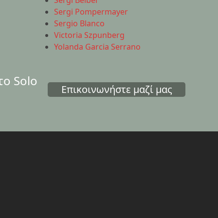
Sergi Belbel
Sergi Pompermayer
Sergio Blanco
Victoria Szpunberg
Yolanda Garcia Serrano
το Solo
Επικοινωνήστε μαζί μας