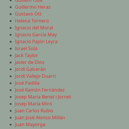
Guillem Clua
Guillermo Heras
Gustavo Ott
Helena Tornero
Ignacio del Moral
Ignacio García May
Ignacio Pajón Leyra
Israel Sola
Jack Taylor
Javier de Dios
Jordi Galcerán
Jordi Vallejo Duarri
José Padilla
José Ramón Fernández
Josep Maria Benet i Jornet
Josep María Miró
Juan Carlos Rubio
Juan José Alonso Millán
Juan Mayorga