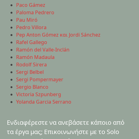
Paco Gámez
Paloma Pedrero
Pau Miró
Pedro Villora
Pep Anton Gómez και Jordi Sánchez
Rafel Gallego
Ramón del Valle-Inclán
Ramón Madaula
Rodolf Sirera
Sergi Belbel
Sergi Pompermayer
Sergio Blanco
Victoria Szpunberg
Yolanda Garcia Serrano
Ενδιαφέρεστε να ανεβάσετε κάποιο από
τα έργα μας; Επικοινωνήστε με το Solo