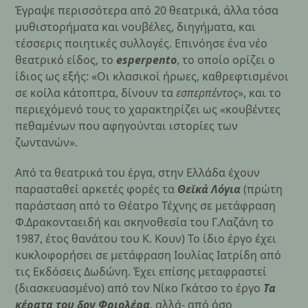
Έγραψε περισσότερα από 20 θεατρικά, άλλα τόσα
μυθιστορήματα και νουβέλες, διηγήματα, και
τέσσερις ποιητικές συλλογές. Επινόησε ένα νέο
θεατρικό είδος, το
esperpento
, το οποίο ορίζει ο
ίδιος ως εξής: «Οι κλασικοί ήρωες, καθρεφτισμένοι
σε κοίλα κάτοπτρα, δίνουν τα
εσπερπέντος
», και το
περιεχόμενό τους το χαρακτηρίζει ως «κουβέντες
πεθαμένων που αφηγούνται ιστορίες των
ζωντανών».
Από τα θεατρικά του έργα, στην Ελλάδα έχουν
παρασταθεί αρκετές φορές τα
Θεϊκά Λόγια
(πρώτη
παράσταση από το Θέατρο Τέχνης σε μετάφραση
Φ.Δρακονταειδή και σκηνοθεσία του Γ.Λαζάνη το
1987, έτος θανάτου του Κ. Κουν) Το ίδιο έργο έχει
κυκλοφορήσει σε μετάφραση Ιουλίας Ιατρίδη από
τις Εκδόσεις Δωδώνη. Έχει επίσης μεταφραστεί
(διασκευασμένο) από τον Νίκο Γκάτσο το έργο
Τα
κέρατα του δον Φριολέρα
, αλλά- από όσο