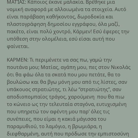
ΜΑΤΊΑΣ: Κάποιος έκανε μαλακία. Βρέθηκε μια
νομική αναφορά με αλλοιωμένα τα στοιχεία. Αυτό
είναι παράβαση καθήκοντος, δωροδοκία και
πλαστογράφηση δημοσίου εγγράφου, όλα μαζί,
πακέτο, είναι πολύ χοντρό, Κάρμεν! Εσύ έφερες την
υπόθεση στην ολομέλεια, εσύ είσαι αυτή που
φαίνεται.
ΚΑΡΜΕΝ: Τι περιμένετε να σας πω, γαμώ την
πουτάνα μου; Ματίας, αγάπη μου, πες στον Νικολάς
ότι θα φάω όλα τα σκατά που μου πετάτε, θα το
βουλώσω και θα βγω μόνη μου από τις λίστες, σαν
υπάκουος στρατιώτης, τι λέω “στρατιώτης”, σαν
αποδιοπομπαίος τράγος, χαρούμενη που θα πιω
το κώνειο ως την τελευταία σταγόνα, ευτυχισμένη
που υπηρετώ τον αφέντη μου παρ’ όλες τις
συνέπειες, που είμαι η κακιά μάγισσα του
παραμυθιού, το λαμόγιο, η βρωμιάρα, η
διεφθαρμένη, αυτή που πρόδωσε την εμπιστοσύνη