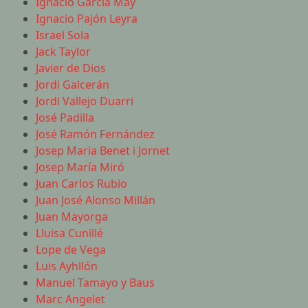
Ignacio García May
Ignacio Pajón Leyra
Israel Sola
Jack Taylor
Javier de Dios
Jordi Galcerán
Jordi Vallejo Duarri
José Padilla
José Ramón Fernández
Josep Maria Benet i Jornet
Josep María Miró
Juan Carlos Rubio
Juan José Alonso Millán
Juan Mayorga
Lluisa Cunillé
Lope de Vega
Luis Ayhllón
Manuel Tamayo y Baus
Marc Angelet