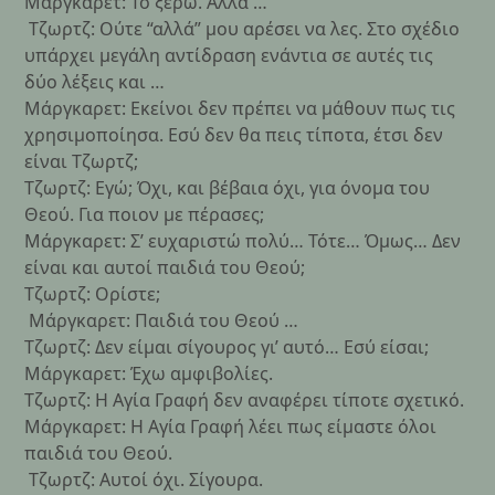
Μάργκαρετ: Το ξέρω. Αλλά …
Τζωρτζ: Ούτε “αλλά” μου αρέσει να λες. Στο σχέδιο
υπάρχει μεγάλη αντίδραση ενάντια σε αυτές τις
δύο λέξεις και …
Μάργκαρετ: Εκείνοι δεν πρέπει να μάθουν πως τις
χρησιμοποίησα. Εσύ δεν θα πεις τίποτα, έτσι δεν
είναι Τζωρτζ;
Τζωρτζ: Εγώ; Όχι, και βέβαια όχι, για όνομα του
Θεού. Για ποιον με πέρασες;
Μάργκαρετ: Σ’ ευχαριστώ πολύ… Τότε… Όμως… Δεν
είναι και αυτοί παιδιά του Θεού;
Τζωρτζ: Ορίστε;
Μάργκαρετ: Παιδιά του Θεού …
Τζωρτζ: Δεν είμαι σίγουρος γι’ αυτό… Εσύ είσαι;
Μάργκαρετ: Έχω αμφιβολίες.
Τζωρτζ: Η Αγία Γραφή δεν αναφέρει τίποτε σχετικό.
Μάργκαρετ: Η Αγία Γραφή λέει πως είμαστε όλοι
παιδιά του Θεού.
Τζωρτζ: Αυτοί όχι. Σίγουρα.