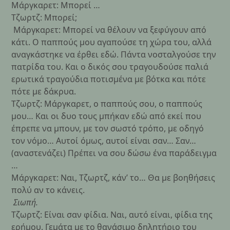
Μάργκαρετ: Μπορεί …
Τζωρτζ: Μπορεί;
Μάργκαρετ: Μπορεί να θέλουν να ξεφύγουν από
κάτι. Ο παππούς μου αγαπούσε τη χώρα του, αλλά
αναγκάστηκε να έρθει εδώ. Πάντα νοσταλγούσε την
πατρίδα του. Και ο δικός σου τραγουδούσε παλιά
ερωτικά τραγούδια ποτισμένα με βότκα και πότε
πότε με δάκρυα.
Τζωρτζ: Μάργκαρετ, ο παππούς σου, ο παππούς
μου… Και οι δυο τους μπήκαν εδώ από εκεί που
έπρεπε να μπουν, με τον σωστό τρόπο, με οδηγό
τον νόμο… Αυτοί όμως, αυτοί είναι σαν… Σαν…
(αναστενάζει) Πρέπει να σου δώσω ένα παράδειγμα
…
Μάργκαρετ: Ναι, Τζωρτζ, κάν’ το… Θα με βοηθήσεις
πολύ αν το κάνεις.
Σιωπή.
Τζωρτζ: Είναι σαν φίδια. Ναι, αυτό είναι, φίδια της
ερήμου. Γεμάτα με το θανάσιμο δηλητήριο του