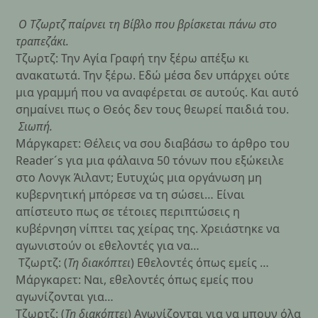
Ο Τζωρτζ παίρνει τη Βίβλο που βρίσκεται πάνω στο
τραπεζάκι.
Τζωρτζ: Την Αγία Γραφή την ξέρω απέξω κι
ανακατωτά. Την ξέρω. Εδώ μέσα δεν υπάρχει ούτε
μια γραμμή που να αναφέρεται σε αυτούς. Και αυτό
σημαίνει πως ο Θεός δεν τους θεωρεί παιδιά του.
Σιωπή.
Μάργκαρετ: Θέλεις να σου διαβάσω το άρθρο του
Reader´s για μια φάλαινα 50 τόνων που εξώκειλε
στο Λονγκ Άιλαντ; Ευτυχώς μια οργάνωση μη
κυβερνητική μπόρεσε να τη σώσει… Είναι
απίστευτο πως σε τέτοιες περιπτώσεις η
κυβέρνηση νίπτει τας χείρας της. Χρειάστηκε να
αγωνιστούν οι εθελοντές για να…
Τζωρτζ: (
Τη διακόπτει
) Εθελοντές όπως εμείς …
Μάργκαρετ: Ναι, εθελοντές όπως εμείς που
αγωνίζονται για…
Τζωρτζ: (
Τη διακόπτει
) Αγωνίζονται για να μπουν όλα