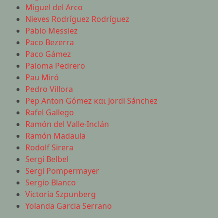
Miguel del Arco
Nieves Rodríguez Rodríguez
Pablo Messiez
Paco Bezerra
Paco Gámez
Paloma Pedrero
Pau Miró
Pedro Villora
Pep Anton Gómez και Jordi Sánchez
Rafel Gallego
Ramón del Valle-Inclán
Ramón Madaula
Rodolf Sirera
Sergi Belbel
Sergi Pompermayer
Sergio Blanco
Victoria Szpunberg
Yolanda Garcia Serrano