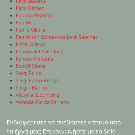
Paco Bezerra
Paco Gámez
Paloma Pedrero
Pau Miró
Pedro Villora
Pep Anton Gómez και Jordi Sánchez
Rafel Gallego
Ramón del Valle-Inclán
Ramón Madaula
Rodolf Sirera
Sergi Belbel
Sergi Pompermayer
Sergio Blanco
Victoria Szpunberg
Yolanda Garcia Serrano
Ενδιαφέρεστε να ανεβάσετε κάποιο από
τα έργα μας; Επικοινωνήστε με το Solo