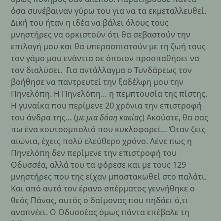
όσα συνέβαιναν γύρω του για να τα εκμεταλλευθεί.
Δική του ήταν η ιδέα να βάλει όλους τους
μνηστήρες να ορκιστούν ότι θα σεβαστούν την
επιλογή μου και θα υπερασπιστούν με τη ζωή τους
τον γάμο μου ενάντια σε όποιον προσπαθήσει να
τον διαλύσει. Για αντάλλαγμα ο Τυνδάρεως τον
βοήθησε να παντρευτεί την ξαδέλφη μου την
Πηνελόπη. Η Πηνελόπη… η πεμπτουσία της πίστης.
Η γυναίκα που περίμενε 20 χρόνια την επιστροφή
του άνδρα της… (
με μια δόση κακίας
) Ακούστε, θα σας
πω ένα κουτσομπολιό που κυκλοφορεί… Όταν ζεις
αιώνια, έχεις πολύ ελεύθερο χρόνο. Λένε πως η
Πηνελόπη δεν περίμενε την επιστροφή του
Οδυσσέα, αλλά του τα φόρεσε και με τους 129
μνηστήρες που της είχαν μπαστακωθεί στο παλάτι.
Και από αυτό τον έρανο σπέρματος γεννήθηκε ο
θεός Πάνας, αυτός ο δαίμονας που πηδάει ό,τι
αναπνέει. Ο Οδυσσέας όμως πάντα επέβαλε τη