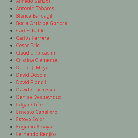
Alfredo Sanzol
Antonio Tabares
Blanca Bardagil
Borja Ortiz de Gondra
Carles Batlle
Carlos Ferrera
Cesar Brie
Claudio Tolcachir
Cristina Clemente
Daniel J. Meyer
David Desola
David Planell
Davide Carnevali
Denise Despeyroux
Edgar Chías
Ernesto Caballero
Esteve Soler
Eugenio Amaya
Fernando Renjifo