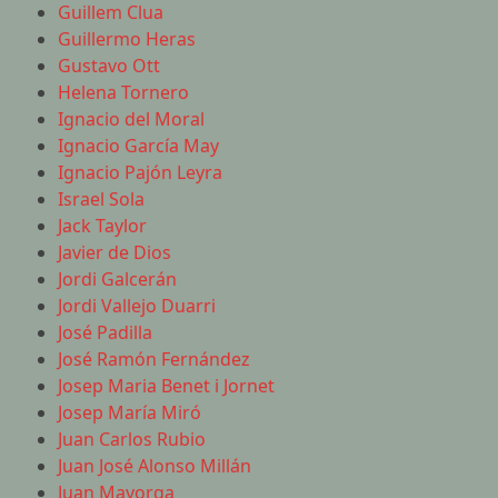
Guillem Clua
Guillermo Heras
Gustavo Ott
Helena Tornero
Ignacio del Moral
Ignacio García May
Ignacio Pajón Leyra
Israel Sola
Jack Taylor
Javier de Dios
Jordi Galcerán
Jordi Vallejo Duarri
José Padilla
José Ramón Fernández
Josep Maria Benet i Jornet
Josep María Miró
Juan Carlos Rubio
Juan José Alonso Millán
Juan Mayorga