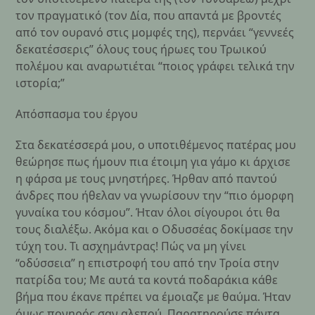
τον πραγματικό (τον Δία, που απαντά με βροντές
από τον ουρανό στις μομφές της), περνάει “γεννεές
δεκατέσσερις” όλους τους ήρωες του Τρωικού
πολέμου και αναρωτιέται “ποιος γράφει τελικά την
ιστορία;”
Απόσπασμα του έργου
Στα δεκατέσσερά μου, ο υποτιθέμενος πατέρας μου
θεώρησε πως ήμουν πια έτοιμη για γάμο κι άρχισε
η φάρσα με τους μνηστήρες. Ήρθαν από παντού
άνδρες που ήθελαν να γνωρίσουν την “πιο όμορφη
γυναίκα του κόσμου”. Ήταν όλοι σίγουροι ότι θα
τους διαλέξω. Ακόμα και ο Οδυσσέας δοκίμασε την
τύχη του. Τι ασχημάντρας! Πώς να μη γίνει
“οδύσσεια” η επιστροφή του από την Τροία στην
πατρίδα του; Με αυτά τα κοντά ποδαράκια κάθε
βήμα που έκανε πρέπει να έμοιαζε με θαύμα. Ήταν
όμως πονηρός σαν αλεπού. Παρατηρούσε πάντα