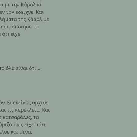
ο με την Κάρολ κι
ν τον έδειχνε. Και
βλήματα της Κάρολ με
χρησιμοποίησε, το
 ότι είχε
πό όλα είναι ότι…
ν. Κι εκείνος άρχισε
και τις καρέκλες… Και
ς κατσαρόλες, τα
όμιζα πως είχε πάει
έλυε και μένα.