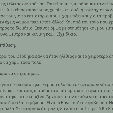
 της τέλειας συντρόφου. Του είπα πώς περάσαμε στο δείπν
ς. Κι εκείνος απαντούσε, χωρίς κυνισμό, ή τουλάχιστον δε
ς του για το εστιατόριο που είχαμε πάει και για τα προ
εν έχεις να μου πεις τίποτ’ άλλο;” Και από τον τόνο που 
 προς το δωμάτιο. Εκείνος όμως με σταμάτησε και μου είπε
υνα ψεύτρα και κυνική και… Είχε δίκιο.
 επίθεση.
ρα, του φέρθηκα σαν να ήταν ηλίθιος και το χειρότερο α
α να χαρώ τόσο πολύ.
ωμα να σε χτυπήσει.
ω γιατί. Εκνευρίστηκα. Ξέρασα όλα όσα σκεφτόμουν γι’ αυτό
 πίνακες και τους πετούσε στο πάτωμα, και τα φωτιστικά 
ανίστηκε στην κουζίνα. Άρχισα να τον ακούω να πετάει τι
που έστειλα το μήνυμα. Είχα πεθάνει απ’ τον φόβο μου. Ν
ι άλλο. Σκεφτόμουν ότι μόλις διέλυε το σπίτι, μετά θα δι