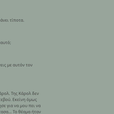
άνει τίποτα.
 αυτό;
νεις με αυτόν τον
Κάρολ. Της Κάρολ δεν
ντεβού. Εκείνη όμως
σε για να μου πει να
φτασα… Το θέαμα ήταν