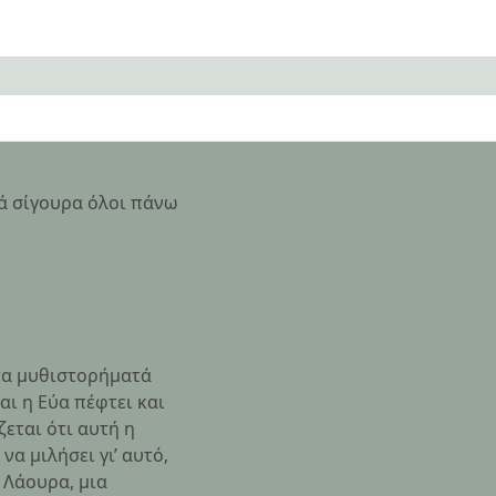
λά σίγουρα όλοι πάνω
 τα μυθιστορήματά
αι η Εύα πέφτει και
ζεται ότι αυτή η
α μιλήσει γι’ αυτό,
 Λάουρα, μια