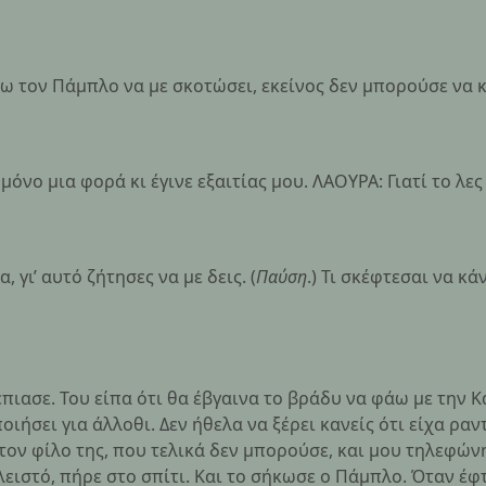
σω τον Πάμπλο να με σκοτώσει, εκείνος δεν μπορούσε να κ
 μόνο μια φορά κι έγινε εξαιτίας μου. ΛΑΟΥΡΑ: Γιατί το λες
 γι’ αυτό ζήτησες να με δεις. (
Παύση
.) Τι σκέφτεσαι να κά
 έπιασε. Του είπα ότι θα έβγαινα το βράδυ να φάω με την 
οιήσει για άλλοθι. Δεν ήθελα να ξέρει κανείς ότι είχα ρα
τον φίλο της, που τελικά δεν μπορούσε, και μου τηλεφώνη
κλειστό, πήρε στο σπίτι. Και το σήκωσε ο Πάμπλο. Όταν έ