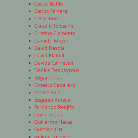
Carles Batlle
Carlos Ferrera
Cesar Brie
Claudio Tolcachir
Cristina Clemente
Daniel J. Meyer
David Desola
David Planell
Davide Carnevali
Denise Despeyroux
Edgar Chías
Ernesto Caballero
Esteve Soler
Eugenio Amaya
Fernando Renjifo
Guillem Clua
Guillermo Heras
Gustavo Ott
Helena Tornero