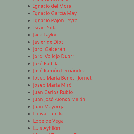
Ignacio del Moral
Ignacio García May
Ignacio Pajón Leyra
Israel Sola
Jack Taylor
Javier de Dios
Jordi Galcerán
Jordi Vallejo Duarri
José Padilla
José Ramón Fernández
Josep Maria Benet i Jornet
Josep María Miró
Juan Carlos Rubio
Juan José Alonso Millán
Juan Mayorga
Lluisa Cunillé
Lope de Vega
Luis Ayhllón