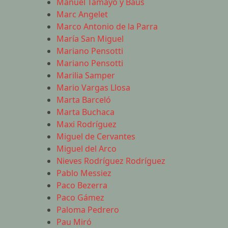
Manuel Tamayo y Baus
Marc Angelet
Marco Antonio de la Parra
María San Miguel
Mariano Pensotti
Mariano Pensotti
Marilia Samper
Mario Vargas Llosa
Marta Barceló
Marta Buchaca
Maxi Rodríguez
Miguel de Cervantes
Miguel del Arco
Nieves Rodríguez Rodríguez
Pablo Messiez
Paco Bezerra
Paco Gámez
Paloma Pedrero
Pau Miró