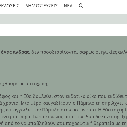
ΕΚΔΟΣΕΙΣ
ΔΗΜΟΣΙΕΥΣΕΙΣ
NEA
 ένας άνδρας
, δεν προσδιορίζονται σαφώς οι ηλικίες αλ
νεχθούμε σε μια σχέση;
φος και η Εύα δουλεύει στον εκδοτικό οίκο που εκδίδει
τά χρόνια. Μια μέρα καυγαδίζουν, ο Πάμπλο τη σπρώχνει κ
της καταγγέλλει τον Πάμπλο στην αστυνομία. Η Εύα ισχυρί
νο μια φορά. Τώρα κανένας από τους δύο δεν έχει όρεξη ν
γή από το να υποβληθούν σε υποχρεωτική θεραπεία με τη