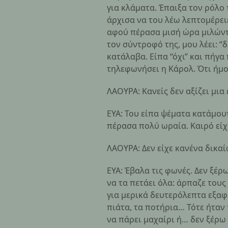
για κλάματα. Έπαιξα τον ρόλο
άρχισα να του λέω λεπτομέρειε
αφού πέρασα μισή ώρα μιλώντα
τον σύντροφό της, μου λέει: “δ
κατάλαβα. Είπα “όχι” και πήγα
τηλεφωνήσει η Κάρολ. Ότι ήμο
ΛΑΟΥΡΑ: Κανείς δεν αξίζει μια
ΕΥΑ: Του είπα ψέματα κατάμουτ
πέρασα πολύ ωραία. Καιρό είχ
ΛΑΟΥΡΑ: Δεν είχε κανένα δικαί
ΕΥΑ: Έβαλα τις φωνές. Δεν ξέρ
να τα πετάει όλα: άρπαζε τους
για μερικά δευτερόλεπτα εξαφ
πιάτα, τα ποτήρια… Τότε ήταν 
να πάρει μαχαίρι ή… δεν ξέρω τ