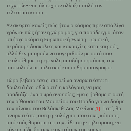
τεχνιτών· ναι, όλα έχουν αλλάξει πολύ τον
τελευταίο καιρό…
Αν σκεφτεί κανείς πώς ήταν ο κόσμος πριν από λίγα
χρόνια· πώς ήταν η χώρα μας, για παράδειγμα, όταν
υπήρχε ακόμα η Ευρωπαϊκή Ένωση… φυσικά,
περάσαμε δυσκολίες και κακουχίες κατά καιρούς,
αλλά δεν μπορούν να συγκριθούν με αυτό που
ακολούθησε, τη «μεγάλη αποδόμηση» όπως την
αποκαλούν οι πολιτικοί και οι δημοσιογράφοι.
Τώρα βέβαια εσείς μπορεί να αναρωτιέστε: τι
δουλειά έχει εδώ αυτή η καλόγρια, να μας
αραδιάζει ένα σωρό ανοησίες; Εμείς ήρθαμε σ’ αυτή
την αίθουσα του Μουσείου του Πράδο για να δούμε
τον πίνακα του Βελάσκεθ: Λας Μενίνας
[1]
. Γιατί, θα
αναρωτιέστε, αυτή η καλόγρια, που ίσως κάποιος
από εσάς θυμάται ότι την είδε στην τηλεόραση, να
κάνει επίδειξη των ικανοτήτων της και να