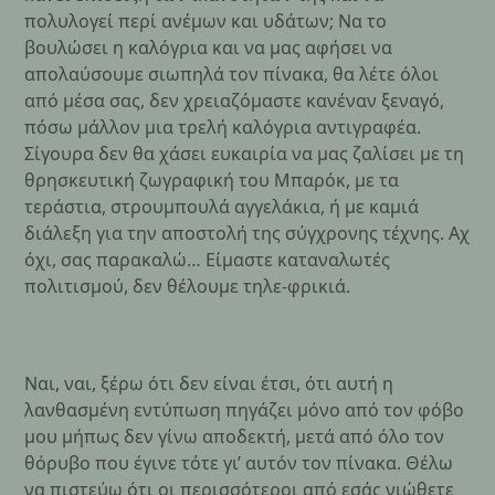
πολυλογεί περί ανέμων και υδάτων; Να το
βουλώσει η καλόγρια και να μας αφήσει να
απολαύσουμε σιωπηλά τον πίνακα, θα λέτε όλοι
από μέσα σας, δεν χρειαζόμαστε κανέναν ξεναγό,
πόσω μάλλον μια τρελή καλόγρια αντιγραφέα.
Σίγουρα δεν θα χάσει ευκαιρία να μας ζαλίσει με τη
θρησκευτική ζωγραφική του Μπαρόκ, με τα
τεράστια, στρουμπουλά αγγελάκια, ή με καμιά
διάλεξη για την αποστολή της σύγχρονης τέχνης. Αχ
όχι, σας παρακαλώ… Είμαστε καταναλωτές
πολιτισμού, δεν θέλουμε τηλε-φρικιά.
Ναι, ναι, ξέρω ότι δεν είναι έτσι, ότι αυτή η
λανθασμένη εντύπωση πηγάζει μόνο από τον φόβο
μου μήπως δεν γίνω αποδεκτή, μετά από όλο τον
θόρυβο που έγινε τότε γι’ αυτόν τον πίνακα. Θέλω
να πιστεύω ότι οι περισσότεροι από εσάς νιώθετε