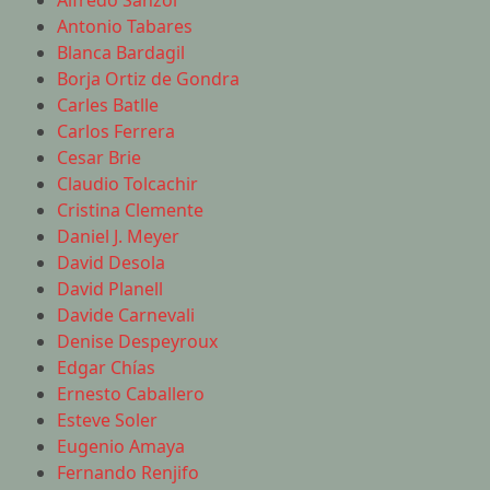
Alfredo Sanzol
Antonio Tabares
Blanca Bardagil
Borja Ortiz de Gondra
Carles Batlle
Carlos Ferrera
Cesar Brie
Claudio Tolcachir
Cristina Clemente
Daniel J. Meyer
David Desola
David Planell
Davide Carnevali
Denise Despeyroux
Edgar Chías
Ernesto Caballero
Esteve Soler
Eugenio Amaya
Fernando Renjifo