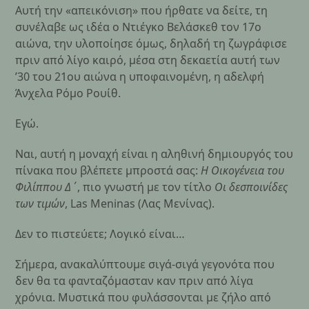
Αυτή την «απεικόνιση» που ήρθατε να δείτε, τη
συνέλαβε ως ιδέα ο Ντιέγκο Βελάσκεθ τον 17
ο
αιώνα, την υλοποίησε όμως, δηλαδή τη ζωγράφισε
πριν από λίγο καιρό, μέσα στη δεκαετία αυτή των
’30 του 21
ου
αιώνα η υποφαινομένη, η αδελφή
Άνχελα Ρόμο Ρουίθ.
Εγώ.
Ναι, αυτή η μοναχή είναι η αληθινή δημιουργός του
πίνακα που βλέπετε μπροστά σας:
Η Οικογένεια του
Φιλίππου Δ΄
, πιο γνωστή με τον τίτλο
Οι δεσποινίδες
των τιμών
, Las Meninas (Λας Μενίνας).
Δεν το πιστεύετε; Λογικό είναι…
Σήμερα, ανακαλύπτουμε σιγά-σιγά γεγονότα που
δεν θα τα φανταζόμασταν καν πριν από λίγα
χρόνια. Μυστικά που φυλάσσονται με ζήλο από