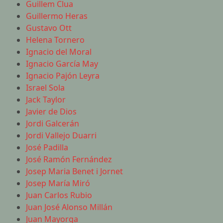
Guillem Clua
Guillermo Heras
Gustavo Ott
Helena Tornero
Ignacio del Moral
Ignacio García May
Ignacio Pajón Leyra
Israel Sola
Jack Taylor
Javier de Dios
Jordi Galcerán
Jordi Vallejo Duarri
José Padilla
José Ramón Fernández
Josep Maria Benet i Jornet
Josep María Miró
Juan Carlos Rubio
Juan José Alonso Millán
Juan Mayorga