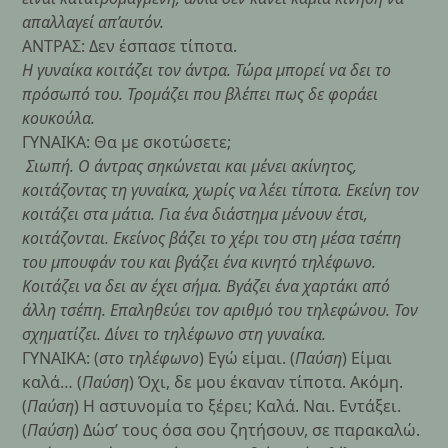
απαλλαγεί απ’αυτόν.
ΑΝΤΡΑΣ: Δεν έσπασε τίποτα.
Η γυναίκα κοιτάζει τον άντρα. Τώρα μπορεί να δει το
πρόσωπό του. Τρομάζει που βλέπει πως δε φοράει
κουκούλα.
ΓΥΝΑΙΚΑ: Θα με σκοτώσετε;
Σιωπή. Ο άντρας σηκώνεται και μένει ακίνητος,
κοιτάζοντας τη γυναίκα, χωρίς να λέει τίποτα. Εκείνη τον
κοιτάζει στα μάτια. Για ένα διάστημα μένουν έτσι,
κοιτάζονται. Εκείνος βάζει το χέρι του στη μέσα τσέπη
του μπουφάν του και βγάζει ένα κινητό τηλέφωνο.
Κοιτάζει να δει αν έχει σήμα. Βγάζει ένα χαρτάκι από
άλλη τσέπη. Επαληθεύει τον αριθμό του τηλεφώνου. Τον
σχηματίζει. Δίνει το τηλέφωνο στη γυναίκα.
ΓΥΝΑΙΚΑ: (
στο τηλέφωνο
) Εγώ είμαι. (
Παύση
) Είμαι
καλά… (
Παύση
) Όχι, δε μου έκαναν τίποτα. Ακόμη.
(
Παύση
) Η αστυνομία το ξέρει; Καλά. Ναι. Εντάξει.
(
Παύση
) Δώσ’ τους όσα σου ζητήσουν, σε παρακαλώ.