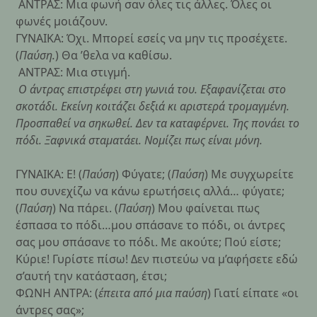
ΑΝΤΡΑΣ: Μια φωνή σαν όλες τις άλλες. Όλες οι
φωνές μοιάζουν.
ΓΥΝΑΙΚΑ: Όχι. Μπορεί εσείς να μην τις προσέχετε.
(
Παύση.
) Θα ’θελα να καθίσω.
ΑΝΤΡΑΣ: Μια στιγμή.
Ο άντρας επιστρέφει στη γωνιά του. Εξαφανίζεται στο
σκοτάδι. Εκείνη κοιτάζει δεξιά κι αριστερά τρομαγμένη.
Προσπαθεί να σηκωθεί. Δεν τα καταφέρνει. Της πονάει το
πόδι. Ξαφνικά σταματάει. Νομίζει πως είναι μόνη.
ΓΥΝΑΙΚΑ: Ε! (
Παύση
) Φύγατε; (
Παύση
) Με συγχωρείτε
που συνεχίζω να κάνω ερωτήσεις αλλά… φύγατε;
(
Παύση
) Να πάρει. (
Παύση
) Μου φαίνεται πως
έσπασα το πόδι…μου σπάσανε το πόδι, οι άντρες
σας μου σπάσανε το πόδι. Με ακούτε; Πού είστε;
Κύριε! Γυρίστε πίσω! Δεν πιστεύω να μ’αφήσετε εδώ
σ’αυτή την κατάσταση, έτσι;
ΦΩΝΗ ΑΝΤΡΑ: (
έπειτα από μια παύση
) Γιατί είπατε «οι
άντρες σας»;