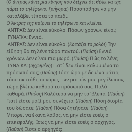
(
Ο άντρας κάνει μια κίνηση που δείχνει ότι θέλει να της
πάρει το τηλέφωνο. Γρήγορα:
) Προσπάθησε να μην
καταλάβει τίποτα το παιδί.
Ο Άντρας της παίρνει το τηλέφωνο και κλείνει.
ΑΝΤΡΑΣ: Δεν είναι εύκολο. Πόσων χρόνων είναι;
ΓΥΝΑΙΚΑ: Εννιά.
ΑΝΤΡΑΣ: Δεν είναι εύκολο. (
Κοιτάζει το ρολόι
) Την
είδηση θα τη λένε τώρα παντού. (
Παύση
) Εννιά
χρόνων. Δεν είναι πια μωρό. (
Παύση
) Πώς το λένε;
ΓΥΝΑΙΚΑ: (
αγχωμένη
) Γιατί δεν είναι καλυμμένο το
πρόσωπό σας; (
Παύση
) Τόση ώρα με δεμένα μάτια,
τόσο σκοτάδι, οι κόρες των ματιών μου μεγάλωσαν,
τώρα βλέπω καθαρά το πρόσωπό σας. Πολύ
καθαρά. (
Παύση
) Καλύτερα να μην το ’βλεπα. (
Παύση
)
Γιατί είστε μαζί μου συνέχεια; (
Παύση
) Πόση διορία
του δώσατε; (
Παύση
) Πόσα ζητήσατε; (
Παύση
)
Μπορεί να έκανα λάθος, να μην είστε εσείς ο
επικεφαλής. Ίσως να μην είστε εσείς ο αρχηγός.
(
Παύση
) Είστε ο αρχηγός;