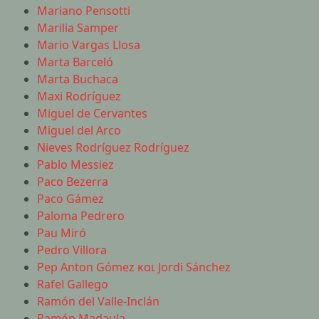
Mariano Pensotti
Marilia Samper
Mario Vargas Llosa
Marta Barceló
Marta Buchaca
Maxi Rodríguez
Miguel de Cervantes
Miguel del Arco
Nieves Rodríguez Rodríguez
Pablo Messiez
Paco Bezerra
Paco Gámez
Paloma Pedrero
Pau Miró
Pedro Villora
Pep Anton Gómez και Jordi Sánchez
Rafel Gallego
Ramón del Valle-Inclán
Ramón Madaula