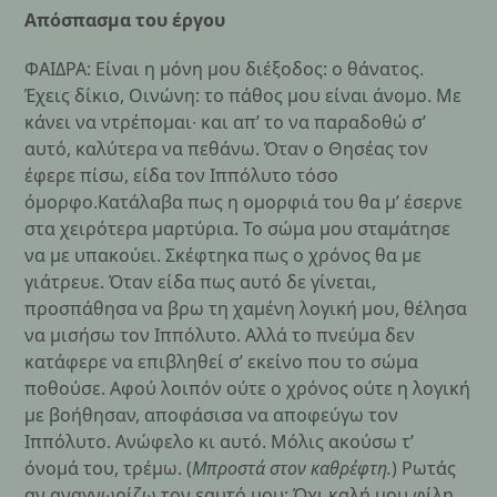
Απόσπασμα του έργου
ΦΑΙΔΡΑ: Είναι η μόνη μου διέξοδος: ο θάνατος.
Έχεις δίκιο, Οινώνη: το πάθος μου είναι άνομο. Με
κάνει να ντρέπομαι∙ και απ’ το να παραδοθώ σ’
αυτό, καλύτερα να πεθάνω. Όταν ο Θησέας τον
έφερε πίσω, είδα τον Ιππόλυτο τόσο
όμορφο.Κατάλαβα πως η ομορφιά του θα μ’ έσερνε
στα χειρότερα μαρτύρια. Το σώμα μου σταμάτησε
να με υπακούει. Σκέφτηκα πως ο χρόνος θα με
γιάτρευε. Όταν είδα πως αυτό δε γίνεται,
προσπάθησα να βρω τη χαμένη λογική μου, θέλησα
να μισήσω τον Ιππόλυτο. Αλλά το πνεύμα δεν
κατάφερε να επιβληθεί σ’ εκείνο που το σώμα
ποθούσε. Αφού λοιπόν ούτε ο χρόνος ούτε η λογική
με βοήθησαν, αποφάσισα να αποφεύγω τον
Ιππόλυτο. Ανώφελο κι αυτό. Μόλις ακούσω τ’
όνομά του, τρέμω. (
Μπροστά στον καθρέφτη.
) Ρωτάς
αν αναγνωρίζω τον εαυτό μου; Όχι καλή μου φίλη,