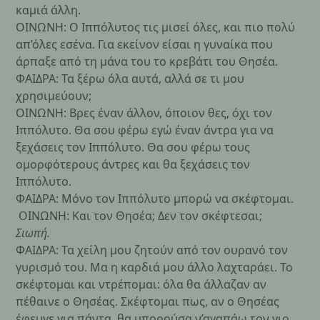
καμιά άλλη.
ΟΙΝΩΝΗ: Ο Ιππόλυτος τις μισεί όλες, και πιο πολύ
απ’όλες εσένα. Για εκείνον είσαι η γυναίκα που
άρπαξε από τη μάνα του το κρεβάτι του Θησέα.
ΦΑΙΔΡΑ: Τα ξέρω όλα αυτά, αλλά σε τι μου
χρησιμεύουν;
ΟΙΝΩΝΗ: Βρες έναν άλλον, όποιον θες, όχι τον
Ιππόλυτο. Θα σου φέρω εγώ έναν άντρα για να
ξεχάσεις τον Ιππόλυτο. Θα σου φέρω τους
ομορφότερους άντρες και θα ξεχάσεις τον
Ιππόλυτο.
ΦΑΙΔΡΑ: Μόνο τον Ιππόλυτο μπορώ να σκέφτομαι.
ΟΙΝΩΝΗ: Και τον Θησέα; Δεν τον σκέφτεσαι;
Σιωπή.
ΦΑΙΔΡΑ: Τα χείλη μου ζητούν από τον ουρανό τον
γυρισμό του. Μα η καρδιά μου άλλο λαχταράει. Το
σκέφτομαι και ντρέπομαι: όλα θα άλλαζαν αν
πέθαινε ο Θησέας. Σκέφτομαι πως, αν ο Θησέας
έφευγε για πάντα, θα μπορούσα ν’αγαπάω τον γιο