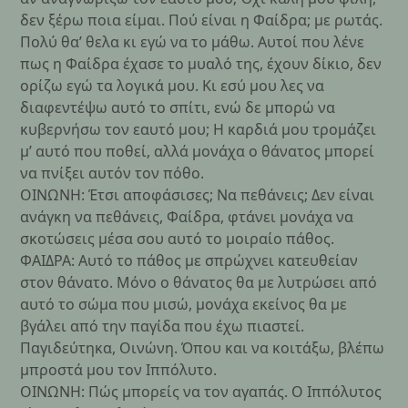
δεν ξέρω ποια είμαι. Πού είναι η Φαίδρα; με ρωτάς.
Πολύ θα’ θελα κι εγώ να το μάθω. Αυτοί που λένε
πως η Φαίδρα έχασε το μυαλό της, έχουν δίκιο, δεν
ορίζω εγώ τα λογικά μου. Κι εσύ μου λες να
διαφεντέψω αυτό το σπίτι, ενώ δε μπορώ να
κυβερνήσω τον εαυτό μου; Η καρδιά μου τρομάζει
μ’ αυτό που ποθεί, αλλά μονάχα ο θάνατος μπορεί
να πνίξει αυτόν τον πόθο.
ΟΙΝΩΝΗ: Έτσι αποφάσισες; Να πεθάνεις; Δεν είναι
ανάγκη να πεθάνεις, Φαίδρα, φτάνει μονάχα να
σκοτώσεις μέσα σου αυτό το μοιραίο πάθος.
ΦΑΙΔΡΑ: Αυτό το πάθος με σπρώχνει κατευθείαν
στον θάνατο. Μόνο o θάνατος θα με λυτρώσει από
αυτό το σώμα που μισώ, μονάχα εκείνος θα με
βγάλει από την παγίδα που έχω πιαστεί.
Παγιδεύτηκα, Οινώνη. Όπου και να κοιτάξω, βλέπω
μπροστά μου τον Ιππόλυτο.
ΟΙΝΩΝΗ: Πώς μπορείς να τον αγαπάς. Ο Ιππόλυτος