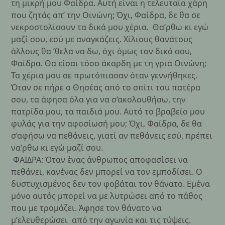
τη μικρή μου Φαίδρα. Αυτή είναι η τελευταία χάρη
που ζητάς απ’ την Οινώνη; Όχι, Φαίδρα, δε θα σε
νεκροστολίσουν τα δικά μου χέρια. Θα’ρθω κι εγώ
μαζί σου, εσύ με αναγκάζεις. Χίλιους θανάτους
άλλους θα ’θελα να δω, όχι όμως τον δικό σου,
Φαίδρα. Θα είσαι τόσο άκαρδη με τη γριά Οινώνη;
Τα χέρια μου σε πρωτόπιασαν όταν γεννήθηκες.
Όταν σε πήρε ο Θησέας από το σπίτι του πατέρα
σου, τα άφησα όλα για να σ’ακολουθήσω, την
πατρίδα μου, τα παιδιά μου. Αυτό το βραβείο μου
φυλάς για την αφοσίωσή μου; Όχι, Φαίδρα, δε θα
σ’αφήσω να πεθάνεις, γιατί αν πεθάνεις εσύ, πρέπει
να’ρθω κι εγώ μαζί σου.
ΦΑΙΔΡΑ: Όταν ένας άνθρωπος αποφασίσει να
πεθάνει, κανένας δεν μπορεί να τον εμποδίσει. Ο
δυστυχισμένος δεν τον φοβάται τον θάνατο. Εμένα
μόνο αυτός μπορεί να με λυτρώσει από το πάθος
που με τρομάζει. Άφησε τον θάνατο να
μ’ελευθερώσει από την αγωνία και τις τύψεις.