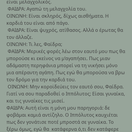
είναι μελαγχολικός.
ΦΑΙΔΡΑ: Αγαπώ τη μελαγχολία του.
ΟΙΝΩΝΗ: Είναι σκληρός, δίχως αισθήματα. Η
καρδιά του είναι από πάγο.
ΦΑΙΔΡΑ: Είναι ψυχρός, ατίθασος. Αλλά ο έρωτας θα
τον άλλαζε.
ΟΙΝΩΝΗ: Τι λες, Φαίδρα;
ΦΑΙΔΡΑ: Μερικές φορές λέω στον εαυτό μου πως θα
μπορούσε κι εκείνος να μ’αγαπήσει. Πως μιαν
αδάμαστη περηφάνια μπορεί να τη νικήσει μόνο
μια απέραντη αγάπη. Πως εγώ θα μπορούσα να βρω
τον δρόμο για την καρδιά του.
ΟΙΝΩΝΗ: Μην κοροϊδεύεις τον εαυτό σου, Φαίδρα.
Γιατί να σου παραδοθεί ο Ιππόλυτος; Είσαι γυναίκα,
και τις γυναίκες τις μισεί.
ΦΑΙΔΡΑ: Αυτή είναι η μόνη μου παρηγοριά: δε
φοβάμαι καμιά αντίζηλο. Ο Ιππόλυτος καυχιέται
πως δεν γονάτισε ποτέ μπροστά σε γυναίκα. Το
ξέρω όμως, εγώ θα κατάφερνα ό,τι δεν κατάφερε