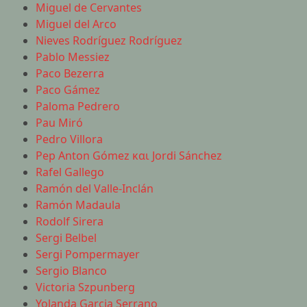
Miguel de Cervantes
Miguel del Arco
Nieves Rodríguez Rodríguez
Pablo Messiez
Paco Bezerra
Paco Gámez
Paloma Pedrero
Pau Miró
Pedro Villora
Pep Anton Gómez και Jordi Sánchez
Rafel Gallego
Ramón del Valle-Inclán
Ramón Madaula
Rodolf Sirera
Sergi Belbel
Sergi Pompermayer
Sergio Blanco
Victoria Szpunberg
Yolanda Garcia Serrano