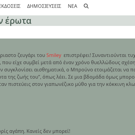
ΕΚΔΟΣΕΙΣ
ΔΗΜΟΣΙΕΥΣΕΙΣ
NEA
ν έρωτα
ίριαστο ζευγάρι του
Smiley
επιστρέφει! Συναντιούνται τυχ
, που είχε συμβεί μετά από έναν χρόνο θυελλώδους σχέσης
τον συγκλονίσει αισθηματικά, ο Μπρούνο ετοιμάζεται να π
τα της ζωής του”, όπως λέει. Σε μια βδομάδα όμως μπορ
ν πιστεύεις στον γιαπωνέζικο μύθο για την κόκκινη κλ
ρίς αγάπη. Κανείς δεν μπορεί!