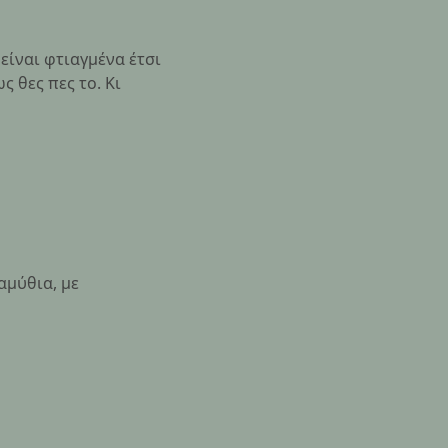
 είναι φτιαγμένα έτσι
ς θες πες το. Κι
αμύθια, με