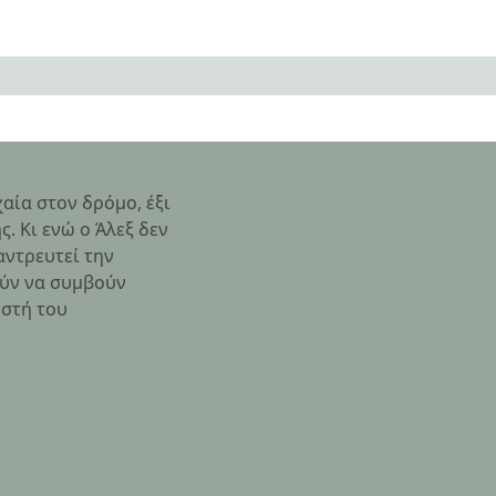
αία στον δρόμο, έξι
. Κι ενώ ο Άλεξ δεν
αντρευτεί την
ούν να συμβούν
ωστή του